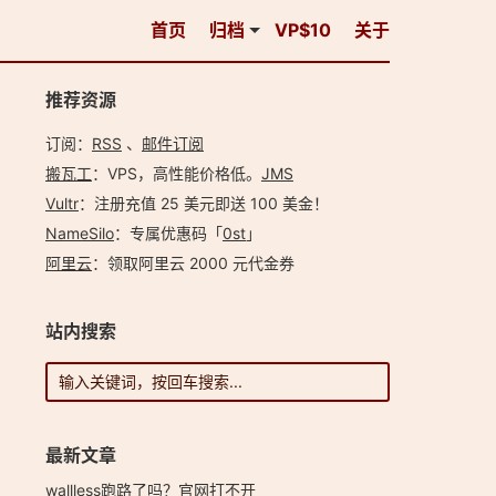
首页
归档
VP$10
关于
推荐资源
订阅：
RSS
、
邮件订阅
搬瓦工
：VPS，高性能价格低。️
JMS
Vultr
：注册充值 25 美元即送 100 美金！
NameSilo
：专属优惠码「
0st
」
阿里云
：领取阿里云 2000 元代金券
站内搜索
最新文章
wallless跑路了吗？官网打不开