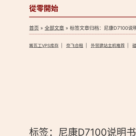
從零開始
首页
»
全部文章
» 标签文章归档：尼康D7100说
搬瓦工VPS库存
|
奈飞合租
|
外贸建站主机推荐
|
标签：尼康D7100说明