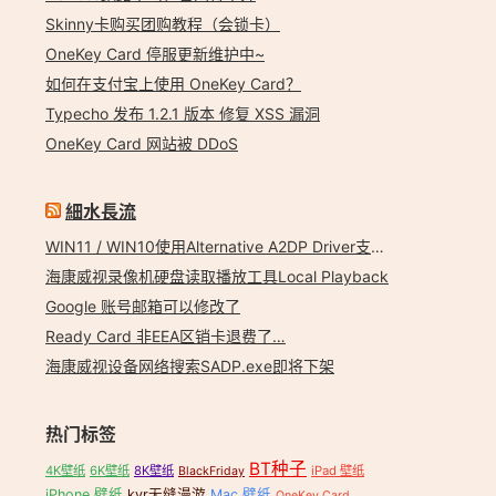
Skinny卡购买团购教程（会锁卡）
OneKey Card 停服更新维护中~
如何在支付宝上使用 OneKey Card？
Typecho 发布 1.2.1 版本 修复 XSS 漏洞
OneKey Card 网站被 DDoS
細水長流
,
尼康D7100说明书下载
,
尼康D7100说明书中文版
,
尼康D7100说明书电
WIN11 / WIN10使用Alternative A2DP Driver支持LDAC
海康威视录像机硬盘读取播放工具Local Playback
Google 账号邮箱可以修改了
Ready Card 非EEA区销卡退费了…
海康威视设备网络搜索SADP.exe即将下架
热门标签
BT种子
4K壁纸
6K壁纸
8K壁纸
iPad 壁纸
BlackFriday
iPhone 壁纸
kvr无缝漫游
Mac 壁纸
OneKey Card