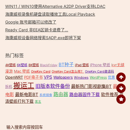
WIN11 / WIN10使用Alternative A2DP Driver支持LDAC
海康威视录像机硬盘读取播放工具Local Playback
Google 账号邮箱可以修改了
Ready Card 非EEA区销卡退费了…
海康威视设备网络搜索SADP.exe即将下架
热门标签
BT种子
iPhone 壁纸
kvr无缝
4K壁纸
6K壁纸
8K壁纸
iPad 壁纸
BlackFriday
漫游
Mac 壁纸
OneKey Card
OneKey Card怎么样？
OneKey Card邀请码
VPS
OpenWRT
PDF电子书
Wallpapers
壁纸
WordPress
优惠
Windows
搬运工
旧版本软件备份
最新热门影视剧集BT
最新
拆机
路由器
电影
最新电影BT
路由器固件下载
软件推荐
高
系统镜像
清壁纸打包下载
黑五