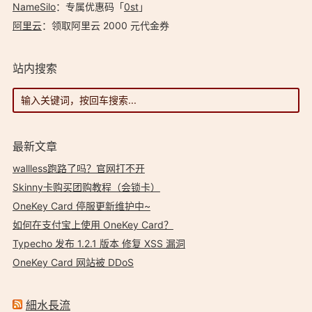
NameSilo
：专属优惠码「
0st
」
阿里云
：领取阿里云 2000 元代金券
站内搜索
最新文章
wallless跑路了吗？官网打不开
Skinny卡购买团购教程（会锁卡）
OneKey Card 停服更新维护中~
如何在支付宝上使用 OneKey Card？
Typecho 发布 1.2.1 版本 修复 XSS 漏洞
OneKey Card 网站被 DDoS
細水長流