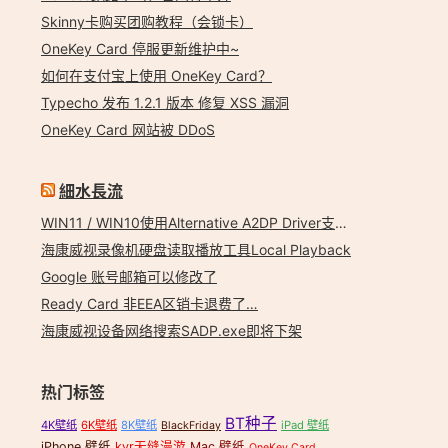
Skinny卡购买团购教程（会锁卡）
OneKey Card 停服更新维护中~
如何在支付宝上使用 OneKey Card？
Typecho 发布 1.2.1 版本 修复 XSS 漏洞
OneKey Card 网站被 DDoS
細水長流
WIN11 / WIN10使用Alternative A2DP Driver支持LDAC
,
N1 遥控器
,
N1刷OpenWRT
,
N1旁路由
,
N1盒子
,
N1软路由
,
OpenWRT
,
PhiTvRem
海康威视录像机硬盘读取播放工具Local Playback
Google 账号邮箱可以修改了
Ready Card 非EEA区销卡退费了…
海康威视设备网络搜索SADP.exe即将下架
热门标签
BT种子
4K壁纸
6K壁纸
8K壁纸
iPad 壁纸
BlackFriday
iPhone 壁纸
kvr无缝漫游
Mac 壁纸
OneKey Card