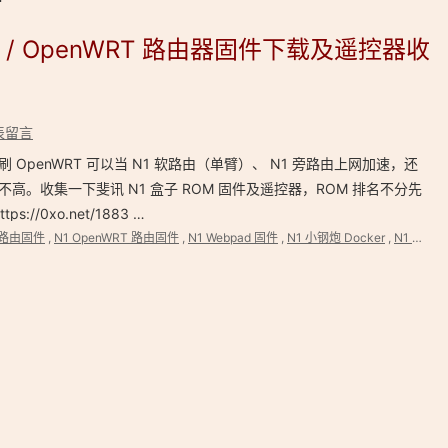
M / OpenWRT 路由器固件下载及遥控器收
表留言
刷 OpenWRT 可以当 N1 软路由（单臂）、 N1 旁路由上网加速，还
高。收集一下斐讯 N1 盒子 ROM 固件及遥控器，ROM 排名不分先
//0xo.net/1883 …
 旁路由固件
,
N1 OpenWRT 路由固件
,
N1 Webpad 固件
,
N1 小钢炮 Docker
,
N1 电视盒