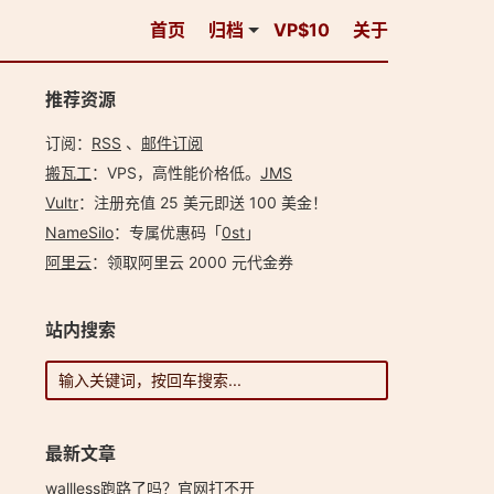
首页
归档
VP$10
关于
推荐资源
订阅：
RSS
、
邮件订阅
搬瓦工
：VPS，高性能价格低。️
JMS
Vultr
：注册充值 25 美元即送 100 美金！
NameSilo
：专属优惠码「
0st
」
阿里云
：领取阿里云 2000 元代金券
站内搜索
最新文章
wallless跑路了吗？官网打不开