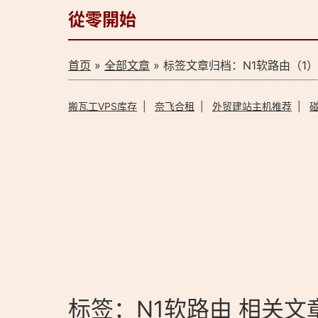
從零開始
首页
»
全部文章
» 标签文章归档：N1软路由（1）
搬瓦工VPS库存
|
奈飞合租
|
外贸建站主机推荐
|
标签：N1软路由 相关文