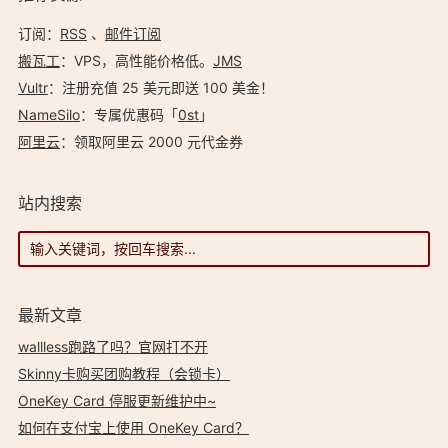
订阅：
RSS
、
邮件订阅
搬瓦工
：VPS，高性能价格低。️
JMS
Vultr
：注册充值 25 美元即送 100 美金！
NameSilo
：专属优惠码「
0st
」
阿里云
：领取阿里云 2000 元代金券
站内搜索
最新文章
wallless跑路了吗？官网打不开
Skinny卡购买团购教程（会锁卡）
OneKey Card 停服更新维护中~
如何在支付宝上使用 OneKey Card？