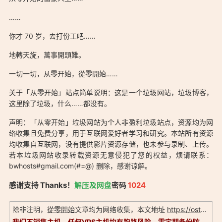
「关于從零開始：https://ostarted.com/about/」
……
你才 70 岁，去打份工吧……
地轉天旋，萬事開頭難。
「关于從零開始：https://ostarted.com/about/」
一切一切，从零开始，從零開始……
关于「从零开始」站点简单说明：这是一个垃圾网站，垃圾博客，
这里除了垃圾，什么……都没有。
声明：「从零开始」垃圾网站为个人非盈利垃圾站点，资源均为网
络收集且免费分享，用于互联网爱好者学习和研究。本站所有资源
均收集自互联网，没有提供影片资源存储，也未参与录制、上传。
若本垃圾网站收录转载资源无意侵犯了您的权益，烦请联系：
bwhosts#gmail.com(#=@) 删除，感谢谅解。
感谢支持 Thanks！
解压及网盘
密码
1024
除非注明，
從零開始
文章均为网络收集，本文地址
https://ostarted.com/about/
我们不销售主机，任何VPS主机均有跑路风险，需定期备份防止数据丢失。信息以实际为准，评测仅供参考！