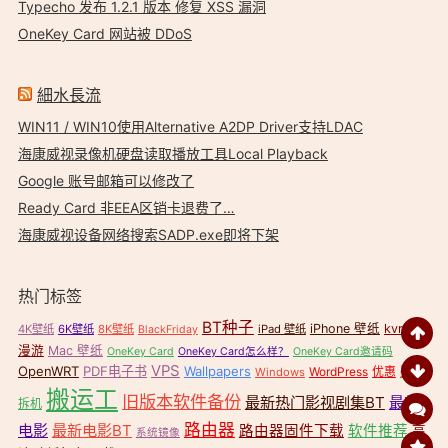
Typecho 发布 1.2.1 版本 修复 XSS 漏洞
OneKey Card 网站被 DDoS
細水長流
WIN11 / WIN10使用Alternative A2DP Driver支持LDAC
海康威视录像机硬盘读取播放工具Local Playback
Google 账号邮箱可以修改了
Ready Card 非EEA区销卡退费了…
海康威视设备网络搜索SADP.exe即将下架
热门标签
BT种子
iPhone 壁纸
kvr无缝
4K壁纸
6K壁纸
8K壁纸
iPad 壁纸
BlackFriday
漫游
Mac 壁纸
OneKey Card
OneKey Card怎么样？
OneKey Card邀请码
VPS
OpenWRT
PDF电子书
Wallpapers
壁纸
WordPress
优惠
Windows
搬运工
旧版本软件备份
最新热门影视剧集BT
最新
拆机
路由器
电影
最新电影BT
路由器固件下载
软件推荐
高
系统镜像