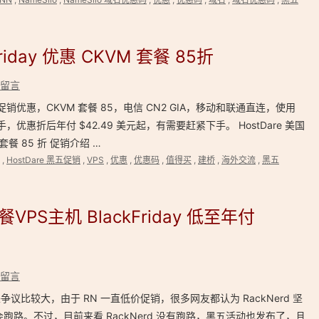
Friday 优惠 CKVM 套餐 85折
留言
星期五促销优惠，CKVM 套餐 85，电信 CN2 GIA，移动和联通直连，使用
到手，优惠折后年付 $42.49 美元起，有需要赶紧下手。 HostDare 美国
M 套餐 85 折 促销介绍 …
,
HostDare 黑五促销
,
VPS
,
优惠
,
优惠码
,
值得买
,
建桥
,
海外交流
,
黑五
VPS主机 BlackFriday 低至年付
留言
线以来争议比较大，由于 RN 一直低价促销，很多网友都认为 RackNerd 坚
可能会跑路。不过，目前来看 RackNerd 没有跑路，黑五活动也发布了，且