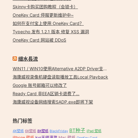
Skinny卡购买团购教程（会锁卡）
OneKey Card 停服更新维护中~
如何在支付宝上使用 OneKey Card？
Typecho 发布 1.2.1 版本 修复 XSS 漏洞
OneKey Card 网站被 DDoS
細水長流
WIN11 / WIN10使用Alternative A2DP Driver支持LDAC
海康威视录像机硬盘读取播放工具Local Playback
Google 账号邮箱可以修改了
Ready Card 非EEA区销卡退费了…
海康威视设备网络搜索SADP.exe即将下架
热门标签
BT种子
4K壁纸
6K壁纸
8K壁纸
iPad 壁纸
BlackFriday
iPhone 壁纸
kvr无缝漫游
Mac 壁纸
OneKey Card