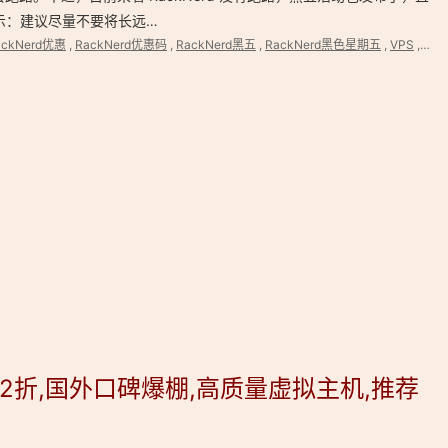
示：建议尽量不要将长远…
ackNerd优惠
,
RackNerd优惠码
,
RackNerd黑五
,
RackNerd黑色星期五
,
VPS
,
优惠
低至2折,国外口碑爆棚,高质量虚拟主机,推荐