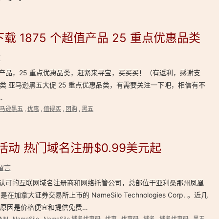
下载 1875 个超值产品 25 重点优惠品类
言
值产品，25 重点优惠品类，赶紧来寻宝，买买买！（有返利，感谢支
品类 亚马逊黑五大促 25 重点优惠品类，有需要关注一下吧，相信有不
…
马逊黑五
,
优惠
,
值得买
,
团购
,
黑五
惠活动 热门域名注册$0.99美元起
留言
ICANN 认可的互联网域名注册商和网络托管公司，总部位于亚利桑那州凤凰
加拿大证券交易所上市的 NameSilo Technologies Corp. 。近几
其主要原因是价格便宜和提供免费…
ANN
,
NameSilo
,
NameSilo 域名优惠码
,
优惠
,
优惠码
,
域名
,
域名优惠码
,
黑五