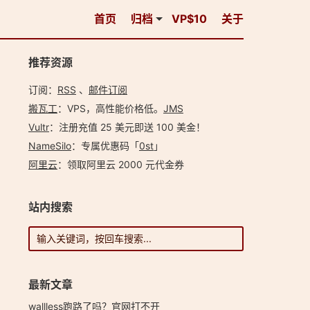
首页
归档
VP$10
关于
推荐资源
订阅：
RSS
、
邮件订阅
搬瓦工
：VPS，高性能价格低。️
JMS
Vultr
：注册充值 25 美元即送 100 美金！
NameSilo
：专属优惠码「
0st
」
阿里云
：领取阿里云 2000 元代金券
站内搜索
最新文章
wallless跑路了吗？官网打不开