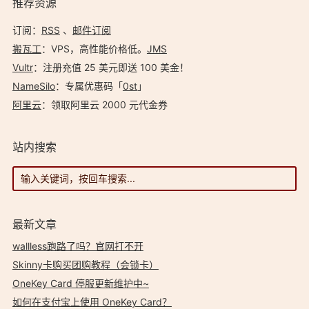
推荐资源
订阅：
RSS
、
邮件订阅
搬瓦工
：VPS，高性能价格低。️
JMS
Vultr
：注册充值 25 美元即送 100 美金！
NameSilo
：专属优惠码「
0st
」
阿里云
：领取阿里云 2000 元代金券
站内搜索
最新文章
wallless跑路了吗？官网打不开
Skinny卡购买团购教程（会锁卡）
OneKey Card 停服更新维护中~
如何在支付宝上使用 OneKey Card？