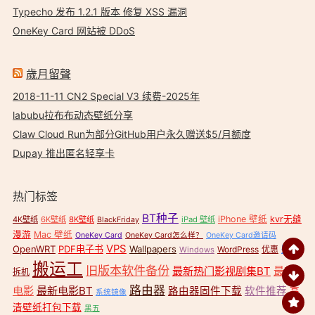
Typecho 发布 1.2.1 版本 修复 XSS 漏洞
OneKey Card 网站被 DDoS
歲月留聲
2018-11-11 CN2 Special V3 续费-2025年
labubu拉布布动态壁纸分享
Claw Cloud Run为部分GitHub用户永久赠送$5/月额度
Dupay 推出匿名轻享卡
热门标签
BT种子
iPhone 壁纸
kvr无缝
4K壁纸
6K壁纸
8K壁纸
iPad 壁纸
BlackFriday
漫游
Mac 壁纸
OneKey Card
OneKey Card怎么样？
OneKey Card邀请码
VPS
OpenWRT
PDF电子书
Wallpapers
壁纸
WordPress
优惠
Windows
搬运工
旧版本软件备份
最新热门影视剧集BT
最新
拆机
路由器
电影
最新电影BT
路由器固件下载
软件推荐
高
系统镜像
清壁纸打包下载
黑五