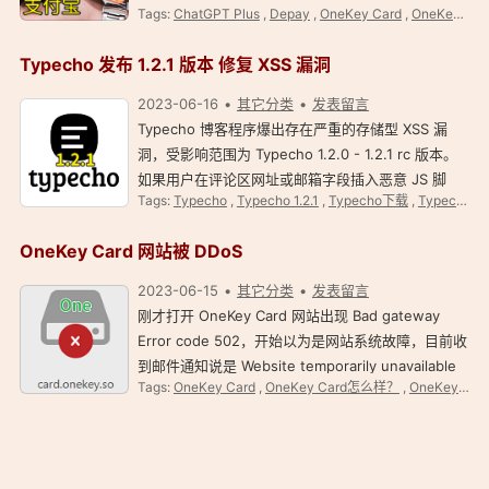
Tags:
ChatGPT Plus
,
Depay
,
OneKey Card
,
OneKey Card使用指南
可参考这里 OneKey Card 教程。 支付宝上使用
OneKey Card 注意事项 支付宝的风控机制非常复
Typecho 发布 1.2.1 版本 修复 XSS 漏洞
杂，为了确保…
2023-06-16
其它分类
发表留言
Typecho 博客程序爆出存在严重的存储型 XSS 漏
洞，受影响范围为 Typecho 1.2.0 - 1.2.1 rc 版本。
如果用户在评论区网址或邮箱字段插入恶意 JS 脚
Tags:
Typecho
,
Typecho 1.2.1
,
Typecho下载
,
Typecho升级
本，提交脚本后存储数据库，管理员访问审核评论时
就会执行脚本：一是获取 Cookie，另一是通过
OneKey Card 网站被 DDoS
404.php 写入一…
2023-06-15
其它分类
发表留言
刚才打开 OneKey Card 网站出现 Bad gateway
Error code 502，开始以为是网站系统故障，目前收
到邮件通知说是 Website temporarily unavailable
Tags:
OneKey Card
,
OneKey Card怎么样？
,
OneKey Card邀请码
due to DDOS attack，工程师目前处理中。 以下是
官方邮件通知摘录： Dear OneKey Card Users, …