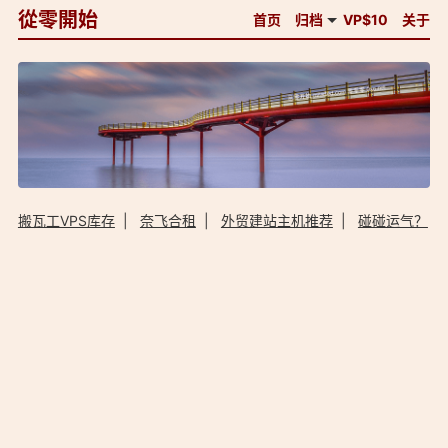
從零開始
首页
归档
VP$10
关于
搬瓦工VPS库存
|
奈飞合租
|
外贸建站主机推荐
|
碰碰运气？