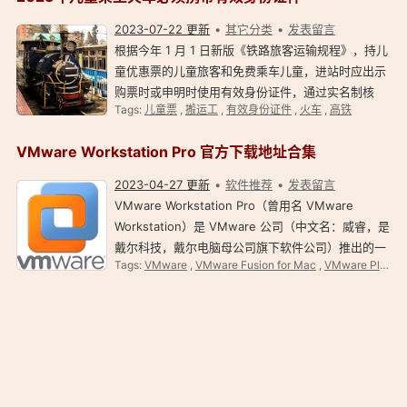
2023-07-22 更新
其它分类
发表留言
根据今年 1 月 1 日新版《铁路旅客运输规程》，持儿
童优惠票的儿童旅客和免费乘车儿童，进站时应出示
购票时或申明时使用有效身份证件，通过实名制核
Tags:
儿童票
,
搬运工
,
有效身份证件
,
火车
,
高铁
验、检票闸机检票进站。 中国铁路官博获悉，办理过
居民身份证的儿童，若购票后未携带或丢失居民身份
VMware Workstation Pro 官方下载地址合集
证…
2023-04-27 更新
软件推荐
发表留言
VMware Workstation Pro（曾用名 VMware
Workstation）是 VMware 公司（中文名：威睿，是
戴尔科技，戴尔电脑母公司旗下软件公司）推出的一
Tags:
VMware
,
VMware Fusion for Mac
,
VMware Player
款桌面虚拟计算软件，具有 Windows 、 Linux 版
本。此软件可以提供虚拟机功能，使计算机可以同时
运行多个不同操作系统…