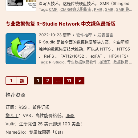
直写入技术，这是传统硬盘技术。 SMR（Shingled
Tags:
CMR
,
CMR硬盘选购指南
,
PMR
,
SMR
,
SMR 叠瓦式硬盘列表
Magneting Recording），叠瓦式记录技术，可以提
高储存数据资料密度，从而提高硬盘储存容量。
专业数据恢复 R-Studio Network 中文绿色最新版
PMR 和 SMR …
2022-10-23 更新
软件推荐
发表留言
R-Studio 是最全面的数据恢复解决方案，它由新颖
独特的数据恢复技术推动，可以从 NTFS 、 NTFS5
、 ReFS 、 FAT12/16/32 、 exFAT 、 HFS/HFS+
Tags:
R-Studio
,
专业数据恢复软件
,
搬运工
,
数据恢复
,
旧
（Macintosh）、 UFS1/UFS2 的大端与小端变体
（FreeBSD / OpenBSD / NetBSD / Solaris）和
Ext2/Ext3/Ext4 FS（Linux）分区…
1
2
…
11
>
推荐资源
订阅：
RSS
、
邮件订阅
搬瓦工
：VPS，高性能价格低。️
JMS
Vultr
：注册充值 25 美元即送 100 美金！
NameSilo
：专属优惠码「
0st
」