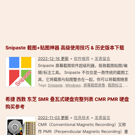
Snipaste 截图+贴图神器 高级使用技巧 & 历史版本下载
2022-12-16 更新
软件推荐
发表留言
Snipaste 屏幕截图软件超级利器，极致截图贴图/编
辑/标注工具。 Snipaste 不仅仅是一款传统的截图工
具，它将截图与贴图整合在一起，你可以将截图随意
Tags:
Snipaste
,
Windows
,
屏幕截图录像
,
截图标注
,
搬运
放置在桌面，还可以回放截屏记录、取色、多次截
图、标记、马赛克等。 Snipaste 一个非常好用截图
希捷 西数 东芝 SMR 叠瓦式硬盘完整列表 CMR PMR 硬盘
+…
购买参考
2022-11-03 更新
信息技术
发表留言
CMR（Conventional Magnetic Recording）又称
作 PMR（Perpendicular Magnetic Recording）垂