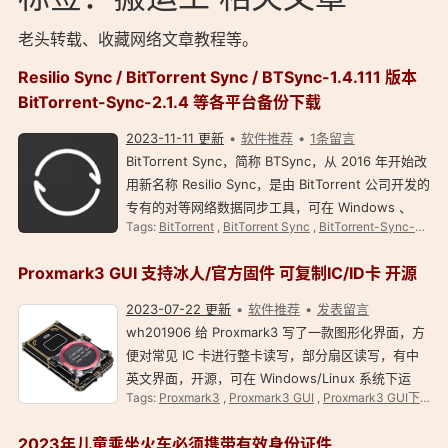
老头转载、收藏网络文章教程等。
Resilio Sync / BitTorrent Sync / BTSync-1.4.111 版本
BitTorrent-Sync-2.1.4 等各平台备份下载
2023-11-11 更新
软件推荐
1条留言
BitTorrent Sync，简称 BTSync，从 2016 年开始改
用新名称 Resilio Sync，是由 BitTorrent 公司开发的
专有的对等网络数据同步工具，可在 Windows 、
Tags:
BitTorrent
,
BitTorrent Sync
,
BitTorrent-Sync-2.0.128
OS X 、 Linux 、 Android 、 iOS 和 FreeBSD 上使
用。 Resilio Sync 可在局域网、互联网上通过安全
Proxmark3 GUI 支持冰人/官方固件 可复制IC/ID卡 开源
的、分布式的 P…
2023-07-22 更新
软件推荐
发表留言
wh201906 给 Proxmark3 写了一款图形化界面，方
便对常见 IC 卡进行整卡读写，部分扇区读写，有中
英文界面，开源，可在 Windows/Linux 系统下运
Tags:
Proxmark3
,
Proxmark3 GUI
,
Proxmark3 GUI下载
,
行。 Proxmark3 GUI 支持冰人/官方固件 可复制
IC/ID 卡 简介 GitHub 项目主页：
2023年儿童乘坐火车必须携带有效身份证件
https://github.com/wh…