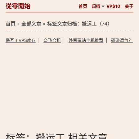
從零開始
首页
归档
VP$10
关于
首页
»
全部文章
» 标签文章归档：搬运工（74）
搬瓦工VPS库存
|
奈飞合租
|
外贸建站主机推荐
|
碰碰运气？
标签：搬运工 相关文章