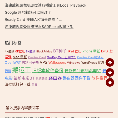
海康威视录像机硬盘读取播放工具Local Playback
Google 账号邮箱可以修改了
Ready Card 非EEA区销卡退费了…
海康威视设备网络搜索SADP.exe即将下架
热门标签
BT种子
iPhone 壁纸
kvr无缝
4K壁纸
6K壁纸
8K壁纸
iPad 壁纸
BlackFriday
漫游
Mac 壁纸
OneKey Card
OneKey Card怎么样？
OneKey Card邀请码
VPS
OpenWRT
PDF电子书
Wallpapers
壁纸
WordPress
优惠
Windows
搬运工
旧版本软件备份
最新热门影视剧集BT
最新
拆机
路由器
电影
最新电影BT
路由器固件下载
软件推荐
高
系统镜像
清壁纸打包下载
黑五