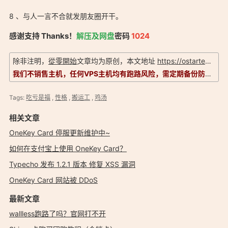
8 、与人一言不合就发朋友圈开干。
感谢支持 Thanks！
解压及网盘
密码
1024
除非注明，
從零開始
文章均为原创，本文地址
https://ostarted.com/135
我们不销售主机，任何VPS主机均有跑路风险，需定期备份防止数据丢失。信息以实际为准，评测仅供参考！
Tags:
吃亏是福
,
性格
,
搬运工
,
鸡汤
相关文章
OneKey Card 停服更新维护中~
如何在支付宝上使用 OneKey Card？
Typecho 发布 1.2.1 版本 修复 XSS 漏洞
OneKey Card 网站被 DDoS
最新文章
wallless跑路了吗？官网打不开