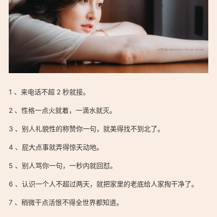
1 、来电话不超 2 秒就接。
「容易吃亏的性格一定要改：https://ostarted.com/135」
2 、性格一点火就着，一滴水就灭。
3 、别人礼貌性的称赞你一句，就美得找不到北了。
4 、屁大点事就弄得惊天动地。
「容易吃亏的性格一定要改：https://ostarted.com/135」
5 、别人骂你一句，一秒内就回怼。
6 、认识一个人不超过两天，就把家里的老底给人家掏干净了。
7 、稍微干点活恨不得全世界都知道。