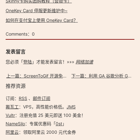
Skinny卡购买团购教程（会锁卡）
OneKey Card 停服更新维护中~
如何在支付宝上使用 OneKey Card？
Comments：
0
发表留言
您必须「
登陆
」才能发表留言！»»»
网络加速
上一篇：ScreenToGif 开源免费 绿色小巧 Gif 屏幕录制工具 自带中文
下一篇：利用 GA 谷歌分析 Google Analytics 追踪 WordPress 站内搜索关键词
推荐资源
订阅：
RSS
、
邮件订阅
搬瓦工
：VPS，高性能价格低。️
JMS
Vultr
：注册充值 25 美元即送 100 美金！
NameSilo
：专属优惠码「
0st
」
阿里云
：领取阿里云 2000 元代金券