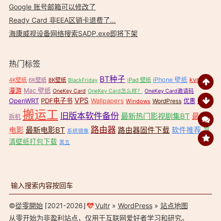
Google 账号邮箱可以修改了
Ready Card 非EEA区销卡退费了…
海康威视设备网络搜索SADP.exe即将下架
热门标签
BT种子
iPhone 壁纸
kvr无缝
4K壁纸
6K壁纸
8K壁纸
iPad 壁纸
BlackFriday
漫游
Mac 壁纸
OneKey Card
OneKey Card怎么样？
OneKey Card邀请码
VPS
OpenWRT
PDF电子书
Wallpapers
壁纸
WordPress
优惠
Windows
搬运工
旧版本软件备份
最新热门影视剧集BT
最新
拆机
路由器
电影
最新电影BT
路由器固件下载
软件推荐
高
系统镜像
清壁纸打包下载
黑五
©
從零開始
⌈2021-2026⌋
Vultr
»
WordPress
»
站点地图
从零开始
为非盈利站点，仅用于互联网爱好者学习和研究。