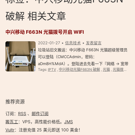
破解 相关文章
中兴移动 F663N 光猫拨号开启 WIFI
2022-01-27
信息技术
发表留言
垃圾站旧文搬运：中兴移动 F663N 光猫超级管理员
可以登陆（CMCCAdmin，密码：
aDm8H%MdA）。登陆进去先看一下『网络 -> 宽带
Tags:
IPTV
,
中兴移动光猫F663N 破解
,
光猫
,
光猫拨号
,
移
设置 -> Internet 连接』里面每个连接的配置，最好
截图保存，就算改错了还能照样改回来。 中兴移动
F663N 光猫『组播 VLAN』…
推荐资源
订阅：
RSS
、
邮件订阅
搬瓦工
：VPS，高性能价格低。️
JMS
Vultr
：注册充值 25 美元即送 100 美金！