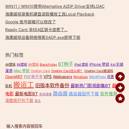
WIN11 / WIN10使用Alternative A2DP Driver支持LDAC
海康威视录像机硬盘读取播放工具Local Playback
Google 账号邮箱可以修改了
Ready Card 非EEA区销卡退费了…
海康威视设备网络搜索SADP.exe即将下架
热门标签
BT种子
iPhone 壁纸
kvr无缝
4K壁纸
6K壁纸
8K壁纸
iPad 壁纸
BlackFriday
漫游
Mac 壁纸
OneKey Card
OneKey Card怎么样？
OneKey Card邀请码
VPS
OpenWRT
PDF电子书
Wallpapers
壁纸
WordPress
优惠
Windows
搬运工
旧版本软件备份
最新热门影视剧集BT
最新
拆机
路由器
电影
最新电影BT
路由器固件下载
软件推荐
高
系统镜像
清壁纸打包下载
黑五