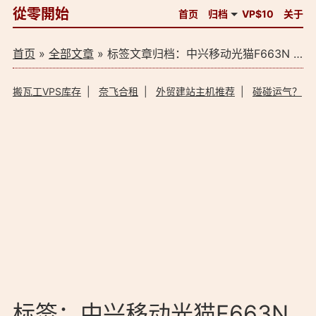
從零開始
首页
归档
VP$10
关于
首页
»
全部文章
» 标签文章归档：中兴移动光猫F663N 破解（1）
搬瓦工VPS库存
|
奈飞合租
|
外贸建站主机推荐
|
碰碰运气？
标签：中兴移动光猫F663N