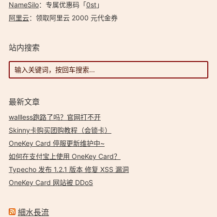
NameSilo
：专属优惠码「
0st
」
阿里云
：领取阿里云 2000 元代金券
站内搜索
最新文章
wallless跑路了吗？官网打不开
Skinny卡购买团购教程（会锁卡）
OneKey Card 停服更新维护中~
如何在支付宝上使用 OneKey Card？
Typecho 发布 1.2.1 版本 修复 XSS 漏洞
OneKey Card 网站被 DDoS
細水長流