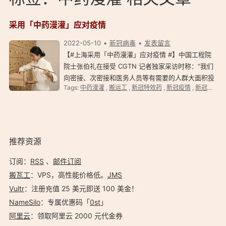
采用「中药漫灌」应对疫情
2022-05-10
新冠病毒
发表留言
【#上海采用「中药漫灌」应对疫情 #】中国工程院
院士张伯礼在接受 CGTN 记者独家采访时称：“我们
向密接、次密接和医务人员等有需要的人群大面积投
Tags:
中药漫灌
,
搬运工
,
新冠特效药
,
新冠疫情
,
新冠病毒
放中药，即「中药漫灌」。通过中药的积极干预，许
多新冠感染者尤其是有基础病的老年人平稳过渡，转
阴后出院。 …
推荐资源
订阅：
RSS
、
邮件订阅
搬瓦工
：VPS，高性能价格低。️
JMS
Vultr
：注册充值 25 美元即送 100 美金！
NameSilo
：专属优惠码「
0st
」
阿里云
：领取阿里云 2000 元代金券