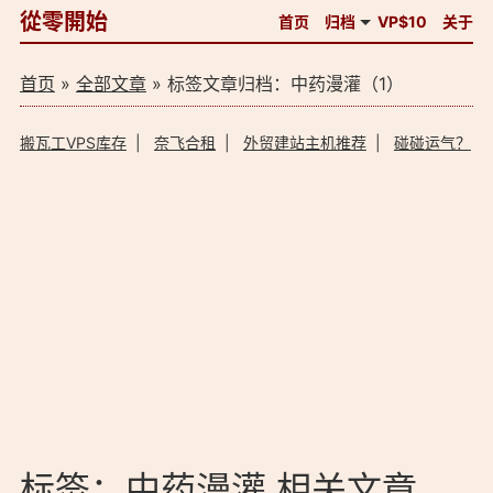
從零開始
首页
归档
VP$10
关于
首页
»
全部文章
» 标签文章归档：中药漫灌（1）
搬瓦工VPS库存
|
奈飞合租
|
外贸建站主机推荐
|
碰碰运气？
标签：中药漫灌 相关文章