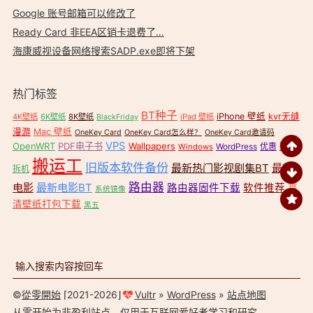
Google 账号邮箱可以修改了
Ready Card 非EEA区销卡退费了…
海康威视设备网络搜索SADP.exe即将下架
热门标签
BT种子
iPhone 壁纸
kvr无缝
4K壁纸
6K壁纸
8K壁纸
iPad 壁纸
BlackFriday
漫游
Mac 壁纸
OneKey Card
OneKey Card怎么样？
OneKey Card邀请码
VPS
OpenWRT
PDF电子书
Wallpapers
壁纸
WordPress
优惠
Windows
搬运工
旧版本软件备份
最新热门影视剧集BT
最新
拆机
路由器
电影
最新电影BT
路由器固件下载
软件推荐
高
系统镜像
清壁纸打包下载
黑五
©
從零開始
⌈2021-2026⌋
Vultr
»
WordPress
»
站点地图
从零开始
为非盈利站点，仅用于互联网爱好者学习和研究。