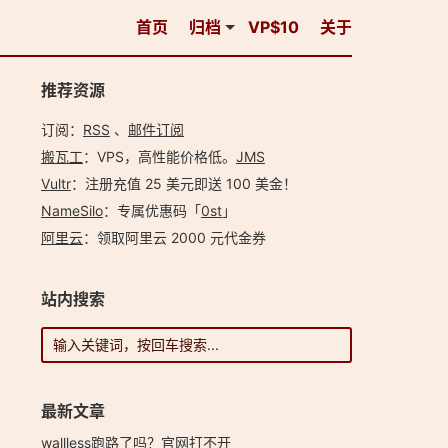
首页
归档
VP$10
关于
推荐资源
订阅：
RSS
、
邮件订阅
搬瓦工
：VPS，高性能价格低。️
JMS
Vultr
：注册充值 25 美元即送 100 美金！
NameSilo
：专属优惠码「
0st
」
阿里云
：领取阿里云 2000 元代金券
站内搜索
最新文章
wallless跑路了吗？官网打不开