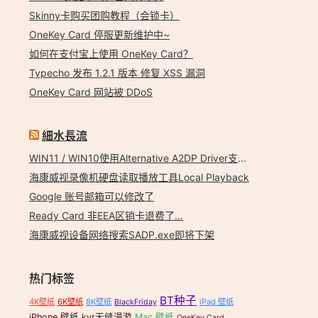
Skinny卡购买团购教程（会锁卡）
OneKey Card 停服更新维护中~
如何在支付宝上使用 OneKey Card？
Typecho 发布 1.2.1 版本 修复 XSS 漏洞
OneKey Card 网站被 DDoS
細水長流
WIN11 / WIN10使用Alternative A2DP Driver支持LDAC
海康威视录像机硬盘读取播放工具Local Playback
Google 账号邮箱可以修改了
Ready Card 非EEA区销卡退费了…
海康威视设备网络搜索SADP.exe即将下架
热门标签
BT种子
4K壁纸
6K壁纸
8K壁纸
iPad 壁纸
BlackFriday
iPhone 壁纸
kvr无缝漫游
Mac 壁纸
OneKey Card