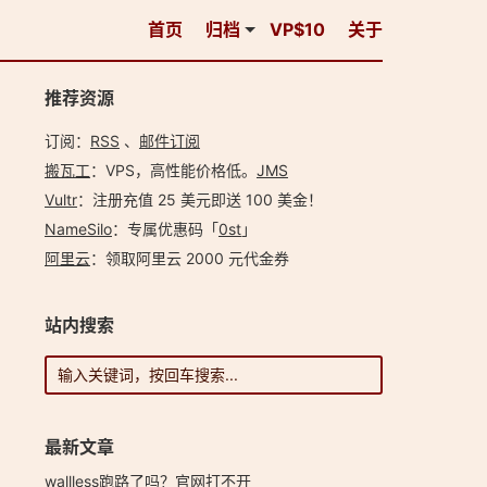
首页
归档
VP$10
关于
推荐资源
订阅：
RSS
、
邮件订阅
搬瓦工
：VPS，高性能价格低。️
JMS
Vultr
：注册充值 25 美元即送 100 美金！
NameSilo
：专属优惠码「
0st
」
阿里云
：领取阿里云 2000 元代金券
站内搜索
最新文章
wallless跑路了吗？官网打不开