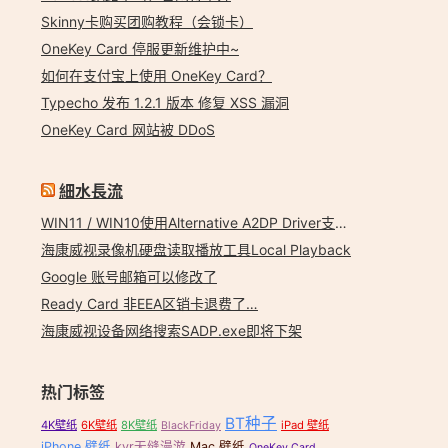
Skinny卡购买团购教程（会锁卡）
OneKey Card 停服更新维护中~
如何在支付宝上使用 OneKey Card？
Typecho 发布 1.2.1 版本 修复 XSS 漏洞
OneKey Card 网站被 DDoS
細水長流
WIN11 / WIN10使用Alternative A2DP Driver支持LDAC
,
圖片拼貼軟體
,
多張 照片組合
,
大量照片組合
,
照片 拼貼
,
照片 拼貼 工具
,
照片 
海康威视录像机硬盘读取播放工具Local Playback
Google 账号邮箱可以修改了
Ready Card 非EEA区销卡退费了…
海康威视设备网络搜索SADP.exe即将下架
热门标签
BT种子
4K壁纸
6K壁纸
8K壁纸
iPad 壁纸
BlackFriday
iPhone 壁纸
kvr无缝漫游
Mac 壁纸
OneKey Card