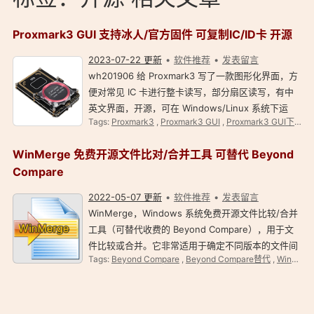
Proxmark3 GUI 支持冰人/官方固件 可复制IC/ID卡 开源
2023-07-22 更新
软件推荐
发表留言
wh201906 给 Proxmark3 写了一款图形化界面，方
便对常见 IC 卡进行整卡读写，部分扇区读写，有中
英文界面，开源，可在 Windows/Linux 系统下运
Tags:
Proxmark3
,
Proxmark3 GUI
,
Proxmark3 GUI下载
,
行。 Proxmark3 GUI 支持冰人/官方固件 可复制
IC/ID 卡 简介 GitHub 项目主页：
WinMerge 免费开源文件比对/合并工具 可替代 Beyond
https://github.com/wh…
Compare
2022-05-07 更新
软件推荐
发表留言
WinMerge，Windows 系统免费开源文件比较/合并
工具（可替代收费的 Beyond Compare），用于文
件比较或合并。它非常适用于确定不同版本的文件间
Tags:
Beyond Compare
,
Beyond Compare替代
,
WinMerge 下载
的改变以及合并这些改变，尤其是在有多人编辑同一
文件的情况下。 WinMerge 免费开源文件比对 合并
工具 简介 …