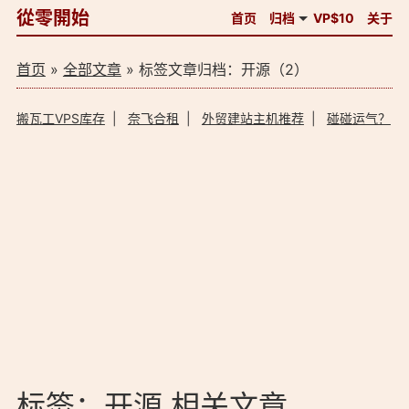
從零開始
首页
归档
VP$10
关于
首页
»
全部文章
» 标签文章归档：开源（2）
搬瓦工VPS库存
|
奈飞合租
|
外贸建站主机推荐
|
碰碰运气？
标签：开源 相关文章