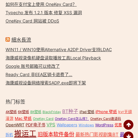
如何在支付宝上使用 OneKey Card？
Typecho 发布 1.2.1 版本 修复 XSS 漏洞
OneKey Card 网站被 DDoS
細水長流
WIN11 / WIN10使用Alternative A2DP Driver支持LDAC
海康威视录像机硬盘读取播放工具Local Playback
Google 账号邮箱可以修改了
Ready Card 非EEA区销卡退费了…
海康威视设备网络搜索SADP.exe即将下架
热门标签
BT种子
iPhone 壁纸
kvr无缝
4K壁纸
6K壁纸
8K壁纸
iPad 壁纸
BlackFriday
漫游
Mac 壁纸
OneKey Card
OneKey Card怎么样？
OneKey Card邀请码
VPS
OpenWRT
PDF电子书
Wallpapers
壁纸
WordPress
优惠
Windows
搬运工
旧版本软件备份
最新热门影视剧集BT
最新
拆机