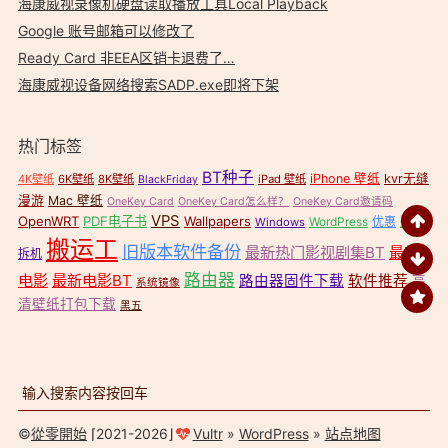
海康威视录像机硬盘读取播放工具Local Playback
Google 账号邮箱可以修改了
Ready Card 非EEA区销卡退费了…
海康威视设备网络搜索SADP.exe即将下架
热门标签
BT种子
iPhone 壁纸
kvr无缝
4K壁纸
6K壁纸
8K壁纸
iPad 壁纸
BlackFriday
漫游
Mac 壁纸
OneKey Card
OneKey Card怎么样？
OneKey Card邀请码
VPS
OpenWRT
PDF电子书
Wallpapers
壁纸
WordPress
优惠
Windows
搬运工
旧版本软件备份
最新热门影视剧集BT
最新
拆机
路由器
电影
最新电影BT
路由器固件下载
软件推荐
高
系统镜像
清壁纸打包下载
黑五
©
從零開始
⌈2021-2026⌋
Vultr
»
WordPress
»
站点地图