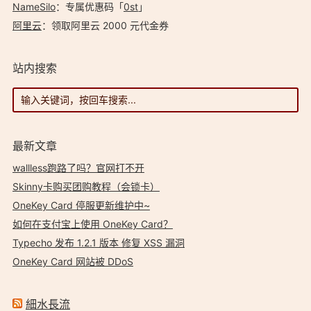
NameSilo
：专属优惠码「
0st
」
阿里云
：领取阿里云 2000 元代金券
站内搜索
最新文章
wallless跑路了吗？官网打不开
Skinny卡购买团购教程（会锁卡）
OneKey Card 停服更新维护中~
如何在支付宝上使用 OneKey Card？
Typecho 发布 1.2.1 版本 修复 XSS 漏洞
OneKey Card 网站被 DDoS
細水長流