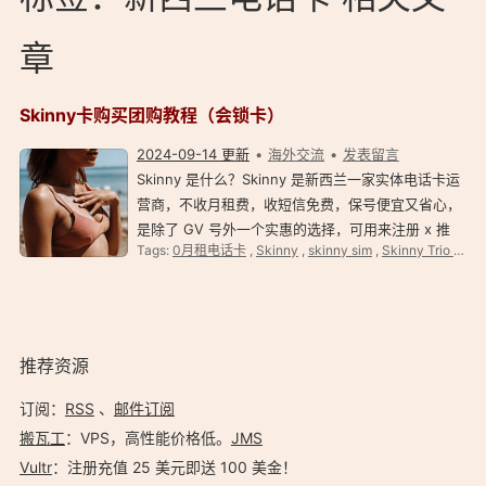
章
Skinny卡购买团购教程（会锁卡）
2024-09-14 更新
海外交流
发表留言
Skinny 是什么？Skinny 是新西兰一家实体电话卡运
营商，不收月租费，收短信免费，保号便宜又省心，
是除了 GV 号外一个实惠的选择，可用来注册 x 推
Tags:
0月租电话卡
,
Skinny
,
skinny sim
,
Skinny Trio SIM
特、 Telegram 、 Tiktok 等国外优秀服务。 2024-
09-14：散了吧，Skinny 要在新西兰激活，还会锁
卡…… 2024…
推荐资源
订阅：
RSS
、
邮件订阅
搬瓦工
：VPS，高性能价格低。️
JMS
Vultr
：注册充值 25 美元即送 100 美金！