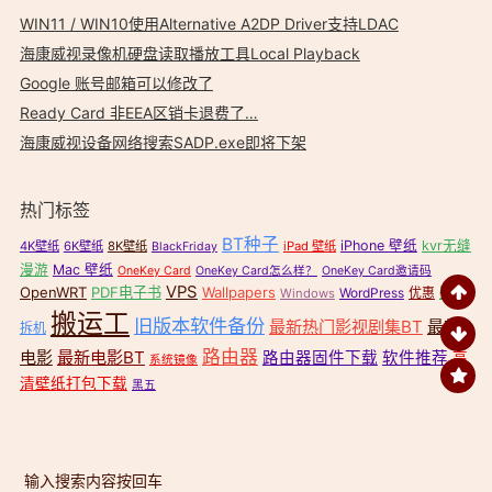
WIN11 / WIN10使用Alternative A2DP Driver支持LDAC
海康威视录像机硬盘读取播放工具Local Playback
Google 账号邮箱可以修改了
Ready Card 非EEA区销卡退费了…
海康威视设备网络搜索SADP.exe即将下架
热门标签
BT种子
iPhone 壁纸
kvr无缝
4K壁纸
6K壁纸
8K壁纸
iPad 壁纸
BlackFriday
漫游
Mac 壁纸
OneKey Card
OneKey Card怎么样？
OneKey Card邀请码
VPS
OpenWRT
PDF电子书
Wallpapers
壁纸
WordPress
优惠
Windows
搬运工
旧版本软件备份
最新热门影视剧集BT
最新
拆机
路由器
电影
最新电影BT
路由器固件下载
软件推荐
高
系统镜像
清壁纸打包下载
黑五