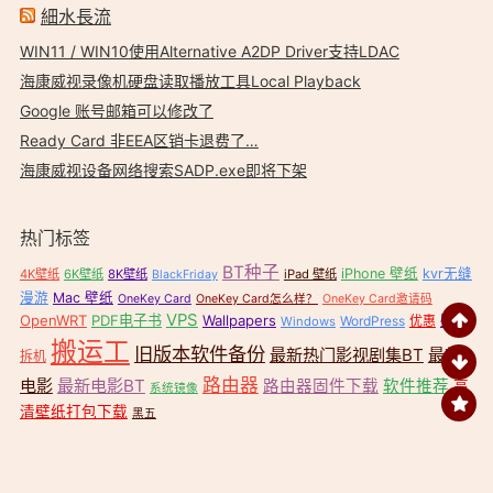
細水長流
WIN11 / WIN10使用Alternative A2DP Driver支持LDAC
海康威视录像机硬盘读取播放工具Local Playback
Google 账号邮箱可以修改了
Ready Card 非EEA区销卡退费了…
海康威视设备网络搜索SADP.exe即将下架
热门标签
BT种子
iPhone 壁纸
kvr无缝
4K壁纸
6K壁纸
8K壁纸
iPad 壁纸
BlackFriday
漫游
Mac 壁纸
OneKey Card
OneKey Card怎么样？
OneKey Card邀请码
VPS
OpenWRT
PDF电子书
Wallpapers
壁纸
WordPress
优惠
Windows
搬运工
旧版本软件备份
最新热门影视剧集BT
最新
拆机
路由器
电影
最新电影BT
路由器固件下载
软件推荐
高
系统镜像
清壁纸打包下载
黑五