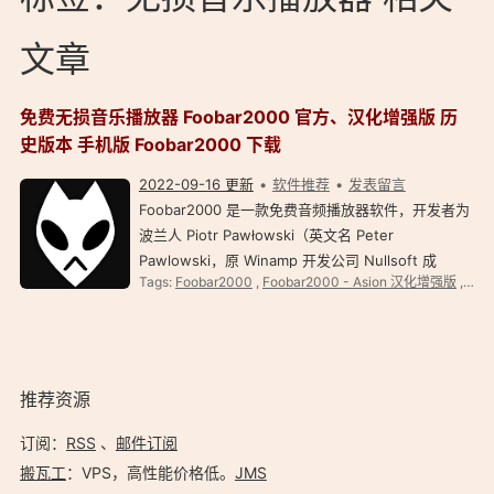
文章
免费无损音乐播放器 Foobar2000 官方、汉化增强版 历
史版本 手机版 Foobar2000 下载
2022-09-16 更新
软件推荐
发表留言
Foobar2000 是一款免费音频播放器软件，开发者为
波兰人 Piotr Pawłowski（英文名 Peter
Pawlowski，原 Winamp 开发公司 Nullsoft 成
Tags:
Foobar2000
,
Foobar2000 - Asion 汉化增强版
,
Foo
员）。除了播放之外，它还支持生成媒体库、转换媒
体文件编码、提取 CD 等功能。 2016 年 5 月 9 日推
出 Android 版本，2016 年 5 月…
推荐资源
订阅：
RSS
、
邮件订阅
搬瓦工
：VPS，高性能价格低。️
JMS