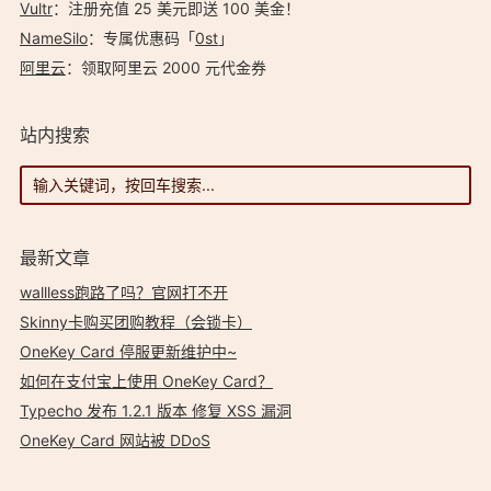
Vultr
：注册充值 25 美元即送 100 美金！
NameSilo
：专属优惠码「
0st
」
阿里云
：领取阿里云 2000 元代金券
站内搜索
最新文章
wallless跑路了吗？官网打不开
Skinny卡购买团购教程（会锁卡）
OneKey Card 停服更新维护中~
如何在支付宝上使用 OneKey Card？
Typecho 发布 1.2.1 版本 修复 XSS 漏洞
OneKey Card 网站被 DDoS