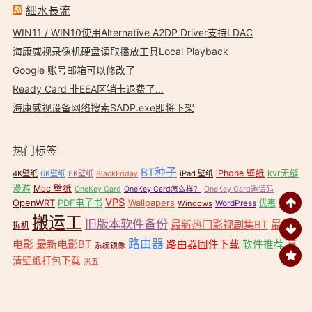
細水長流
WIN11 / WIN10使用Alternative A2DP Driver支持LDAC
海康威视录像机硬盘读取播放工具Local Playback
Google 账号邮箱可以修改了
Ready Card 非EEA区销卡退费了…
海康威视设备网络搜索SADP.exe即将下架
热门标签
BT种子
iPhone 壁纸
kvr无缝
4K壁纸
6K壁纸
8K壁纸
iPad 壁纸
BlackFriday
漫游
Mac 壁纸
OneKey Card
OneKey Card怎么样？
OneKey Card邀请码
VPS
OpenWRT
PDF电子书
Wallpapers
壁纸
WordPress
优惠
Windows
搬运工
旧版本软件备份
最新热门影视剧集BT
最新
拆机
路由器
电影
最新电影BT
路由器固件下载
软件推荐
高
系统镜像
清壁纸打包下载
黑五