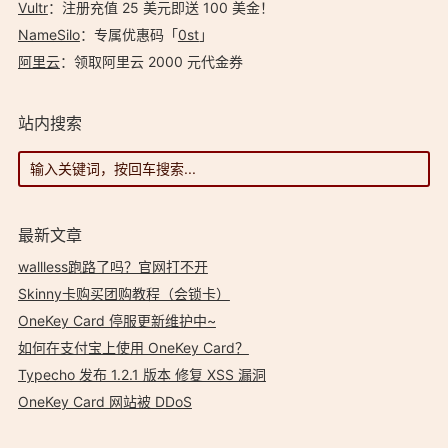
Vultr
：注册充值 25 美元即送 100 美金！
NameSilo
：专属优惠码「
0st
」
阿里云
：领取阿里云 2000 元代金券
站内搜索
最新文章
wallless跑路了吗？官网打不开
Skinny卡购买团购教程（会锁卡）
OneKey Card 停服更新维护中~
如何在支付宝上使用 OneKey Card？
Typecho 发布 1.2.1 版本 修复 XSS 漏洞
OneKey Card 网站被 DDoS