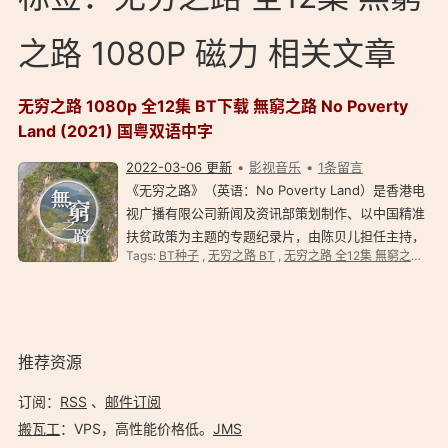
之路 1080P 磁力 相关文章
无穷之路 1080p 全12集 BT下载 無窮之路 No Poverty
Land (2021) 国粤双语中字
2022-03-06 更新
影视音乐
1条留言
《无穷之路》（英语：No Poverty Land）是香港电
视广播有限公司新闻及资讯部策划制作、以中国精准
扶贫政策为主题的专题纪录片，由陈贝儿担任主持，
Tags:
BT种子
,
无穷之路 BT
,
无穷之路 全12集 無窮之路 1080P BT
共 12 集，由 2021 年 8 月 21 日起逢星期六 22:30
－23:00 于翡翠台播出，次日 17:00-17:30 于无线财
经·资讯台重播，由 2…
推荐资源
订阅：
RSS
、
邮件订阅
搬瓦工
：VPS，高性能价格低。️
JMS