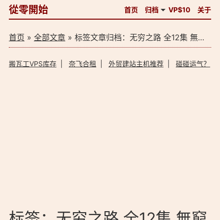
從零開始
首页
归档
VP$10
关于
首页
»
全部文章
» 标签文章归档：无穷之路 全12集 無窮之路 1080P 磁力（1）
搬瓦工VPS库存
|
奈飞合租
|
外贸建站主机推荐
|
碰碰运气？
标签：无穷之路 全12集 無窮