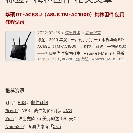
华硕 RT-AC68U（ASUS TM-AC1900）梅林固件 使用
教程记录
2022-02-25
信息技术
发表留言
缘起：2016 年双十一，剁手买了一个水货华硕 RT-
AC68U（TM-AC1900），刚到手就过了一把刷机瘾
——升级到当时梅林固件（Asuswrt-Merlin）最新
Tags:
AC68U
,
AC68U 散热改造
,
AiMesh
,
ASUS
,
N1 旁路由
版本 380.63 。刷机包 30MB+，花了几分钟才升级
完，真担心运气不好会突然间停电——刷机过程中断
电会很悲剧，可能会永…
推荐资源
订阅：
RSS
、
邮件订阅
搬瓦工
：VPS，高性能价格低。️
JMS
Vultr
：注册充值 25 美元即送 100 美金！
NameSilo
：专属优惠码「
0st
」