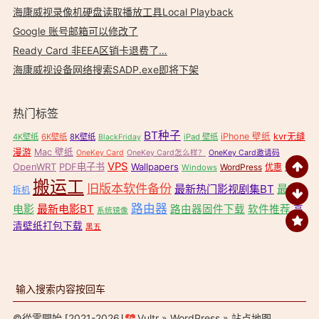
海康威视录像机硬盘读取播放工具Local Playback
Google 账号邮箱可以修改了
Ready Card 非EEA区销卡退费了…
海康威视设备网络搜索SADP.exe即将下架
热门标签
BT种子
iPhone 壁纸
kvr无缝
4K壁纸
6K壁纸
8K壁纸
iPad 壁纸
BlackFriday
漫游
Mac 壁纸
OneKey Card
OneKey Card怎么样？
OneKey Card邀请码
VPS
OpenWRT
PDF电子书
Wallpapers
壁纸
WordPress
优惠
Windows
搬运工
旧版本软件备份
最新热门影视剧集BT
最新
拆机
路由器
电影
最新电影BT
路由器固件下载
软件推荐
高
系统镜像
清壁纸打包下载
黑五
©
從零開始
⌈2021-2026⌋
Vultr
»
WordPress
»
站点地图