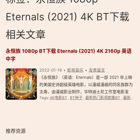
Eternals (2021) 4K BT下载
相关文章
永恒族 1080p BT下载 Eternals (2021) 4K 2160p 英语
中字
2022-01-19
影视音乐
发表留言
《永恒族》（英语：Eternals）是一部 2021 年上映
的美国史诗超级英雄电影，以漫威漫画的同名族群为
主角，由漫威影业制作，华特迪士尼工作室电影发
Tags:
4K电影BT
,
BT种子
,
最新热门影视剧集BT
,
最新电影
行。影片为 “漫威电影宇宙” 的第 26 部电影作品，属
于漫威电影宇宙第四阶段。电影由赵婷执导，赵婷和
帕特里克·布雷…
推荐资源