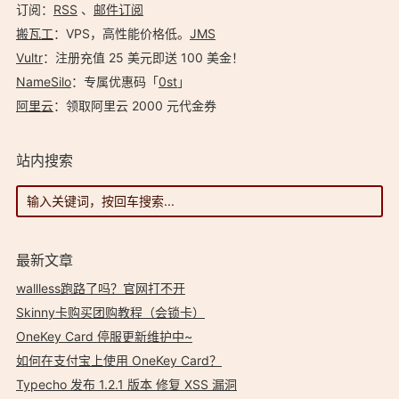
订阅：
RSS
、
邮件订阅
搬瓦工
：VPS，高性能价格低。️
JMS
Vultr
：注册充值 25 美元即送 100 美金！
NameSilo
：专属优惠码「
0st
」
阿里云
：领取阿里云 2000 元代金券
站内搜索
最新文章
wallless跑路了吗？官网打不开
Skinny卡购买团购教程（会锁卡）
OneKey Card 停服更新维护中~
如何在支付宝上使用 OneKey Card？
Typecho 发布 1.2.1 版本 修复 XSS 漏洞