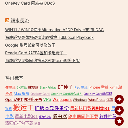
OneKey Card 网站被 DDoS
細水長流
WIN11 / WIN10使用Alternative A2DP Driver支持LDAC
海康威视录像机硬盘读取播放工具Local Playback
Google 账号邮箱可以修改了
Ready Card 非EEA区销卡退费了…
海康威视设备网络搜索SADP.exe即将下架
热门标签
BT种子
iPhone 壁纸
kvr无缝
4K壁纸
6K壁纸
8K壁纸
iPad 壁纸
BlackFriday
漫游
Mac 壁纸
OneKey Card
OneKey Card怎么样？
OneKey Card邀请码
VPS
OpenWRT
PDF电子书
Wallpapers
壁纸
WordPress
优惠
Windows
搬运工
旧版本软件备份
最新热门影视剧集BT
最新
拆机
路由器
电影
最新电影BT
路由器固件下载
软件推荐
高
系统镜像
清壁纸打包下载
黑五