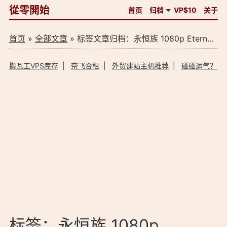
從零開始
首页
归档
VP$10
关于
首页
»
全部文章
» 标签文章归档：永恒族 1080p Eternals (2021) 4K BT下载（1）
搬瓦工VPS库存
|
奈飞合租
|
外贸建站主机推荐
|
碰碰运气？
标签：永恒族 1080p