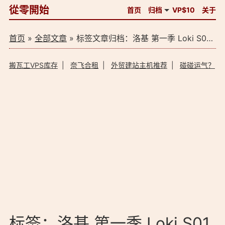
從零開始
首页
归档
VP$10
关于
首页
»
全部文章
» 标签文章归档：洛基 第一季 Loki S01 4K (2021) 磁力下载（1）
搬瓦工VPS库存
|
奈飞合租
|
外贸建站主机推荐
|
碰碰运气？
标签：洛基 第一季 Loki S01