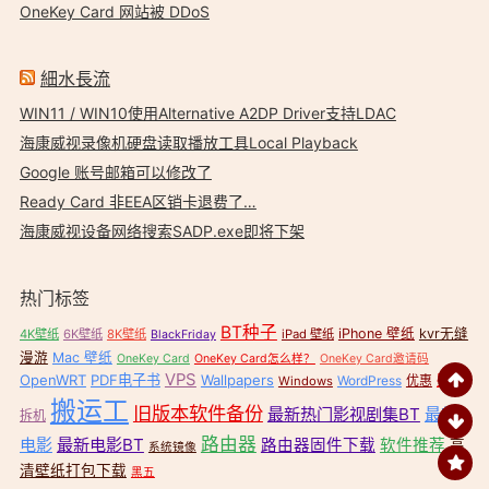
OneKey Card 网站被 DDoS
細水長流
WIN11 / WIN10使用Alternative A2DP Driver支持LDAC
海康威视录像机硬盘读取播放工具Local Playback
Google 账号邮箱可以修改了
Ready Card 非EEA区销卡退费了…
海康威视设备网络搜索SADP.exe即将下架
热门标签
BT种子
iPhone 壁纸
kvr无缝
4K壁纸
6K壁纸
8K壁纸
iPad 壁纸
BlackFriday
漫游
Mac 壁纸
OneKey Card
OneKey Card怎么样？
OneKey Card邀请码
VPS
OpenWRT
PDF电子书
Wallpapers
壁纸
WordPress
优惠
Windows
搬运工
旧版本软件备份
最新热门影视剧集BT
最新
拆机
路由器
电影
最新电影BT
路由器固件下载
软件推荐
高
系统镜像
清壁纸打包下载
黑五