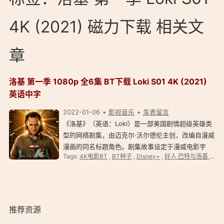
4K (2021) 磁力下载 相关文
章
洛基 第一季 1080p 全6集 BT下载 Loki S01 4K (2021)
英语中字
2022-01-06
影视音乐
发表留言
《洛基》（英语：Loki）是一部美国剧情超级英雄类
型的网络剧集，由迈克尔·沃尔德伦主创，改编自漫威
漫画的同名标题角色。剧集故事设定于漫威电影宇
Tags:
4K电影BT
,
BT种子
,
Disney+
,
好人 巴特与洛基 1080p BT
宙，与漫威电影宇宙系列电影处于同一架空世界和共
同世界。 洛基 第一季 Loki Season 1 (2021) 简介 …
推荐资源