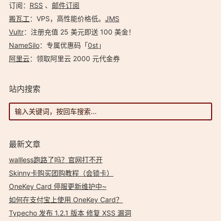
订阅：
RSS
、
邮件订阅
搬瓦工
：VPS，高性能价格低。️
JMS
Vultr
：注册充值 25 美元即送 100 美金！
NameSilo
：专属优惠码「
0st
」
阿里云
：领取阿里云 2000 元代金券
站内搜索
最新文章
wallless跑路了吗？官网打不开
Skinny卡购买团购教程（会锁卡）
OneKey Card 停服更新维护中~
如何在支付宝上使用 OneKey Card？
Typecho 发布 1.2.1 版本 修复 XSS 漏洞