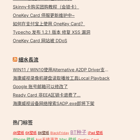
Skinny卡购买团购教程（会锁卡）
OneKey Card 停服更新维护中~
如何在支付宝上使用 OneKey Card？
Typecho 发布 1.2.1 版本 修复 XSS 漏洞
OneKey Card 网站被 DDoS
細水長流
,
美国信用卡 OneKey Card
WIN11 / WIN10使用Alternative A2DP Driver支持LDAC
海康威视录像机硬盘读取播放工具Local Playback
Google 账号邮箱可以修改了
Ready Card 非EEA区销卡退费了…
海康威视设备网络搜索SADP.exe即将下架
热门标签
ey 帮助中心
,
OpenAI API
,
美国信用卡
,
美国信用卡 OneKey Card
BT种子
4K壁纸
6K壁纸
8K壁纸
iPad 壁纸
BlackFriday
iPhone 壁纸
kvr无缝漫游
Mac 壁纸
OneKey Card