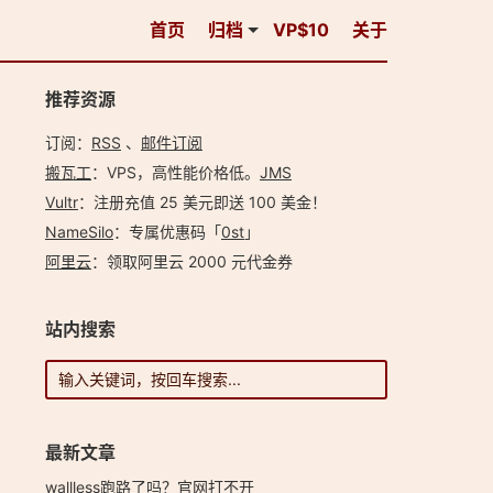
首页
归档
VP$10
关于
推荐资源
订阅：
RSS
、
邮件订阅
搬瓦工
：VPS，高性能价格低。️
JMS
Vultr
：注册充值 25 美元即送 100 美金！
NameSilo
：专属优惠码「
0st
」
阿里云
：领取阿里云 2000 元代金券
站内搜索
最新文章
wallless跑路了吗？官网打不开