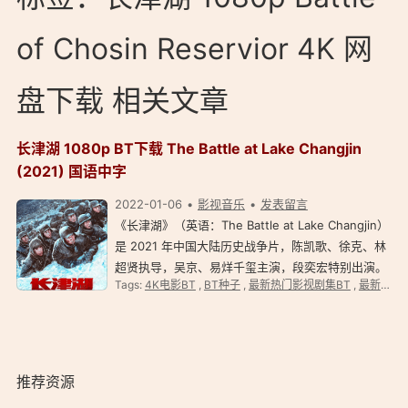
of Chosin Reservior 4K 网
盘下载 相关文章
长津湖 1080p BT下载 The Battle at Lake Changjin
(2021) 国语中字
2022-01-06
影视音乐
发表留言
《长津湖》（英语：The Battle at Lake Changjin）
是 2021 年中国大陆历史战争片，陈凯歌、徐克、林
超贤执导，吴京、易烊千玺主演，段奕宏特别出演。
Tags:
4K电影BT
,
BT种子
,
最新热门影视剧集BT
,
最新电影
该片是庆祝中国共产党成立 100 周年献礼片，以朝鲜
战争期间的长津湖战役为原型改编的电影。本片与
《中国医生…
推荐资源