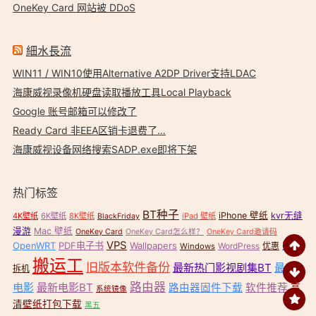
OneKey Card 网站被 DDoS
細水長流
WIN11 / WIN10使用Alternative A2DP Driver支持LDAC
海康威视录像机硬盘读取播放工具Local Playback
Google 账号邮箱可以修改了
Ready Card 非EEA区销卡退费了…
海康威视设备网络搜索SADP.exe即将下架
热门标签
BT种子
iPhone 壁纸
kvr无缝
4K壁纸
6K壁纸
8K壁纸
iPad 壁纸
BlackFriday
漫游
Mac 壁纸
OneKey Card
OneKey Card怎么样？
OneKey Card邀请码
VPS
OpenWRT
PDF电子书
Wallpapers
壁纸
WordPress
优惠
Windows
搬运工
旧版本软件备份
最新热门影视剧集BT
最新
拆机
路由器
电影
最新电影BT
路由器固件下载
软件推荐
高
系统镜像
清壁纸打包下载
黑五