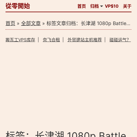
從零開始
首页
归档
VP$10
关于
首页
»
全部文章
» 标签文章归档：长津湖 1080p Battle of Chosin Reservior 4K 网盘下载（1）
搬瓦工VPS库存
|
奈飞合租
|
外贸建站主机推荐
|
碰碰运气？
标签：长津湖 1080p Battle