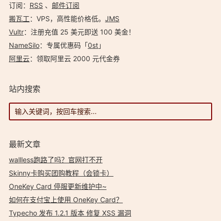
订阅：
RSS
、
邮件订阅
搬瓦工
：VPS，高性能价格低。️
JMS
Vultr
：注册充值 25 美元即送 100 美金！
NameSilo
：专属优惠码「
0st
」
阿里云
：领取阿里云 2000 元代金券
站内搜索
最新文章
wallless跑路了吗？官网打不开
Skinny卡购买团购教程（会锁卡）
OneKey Card 停服更新维护中~
如何在支付宝上使用 OneKey Card？
Typecho 发布 1.2.1 版本 修复 XSS 漏洞