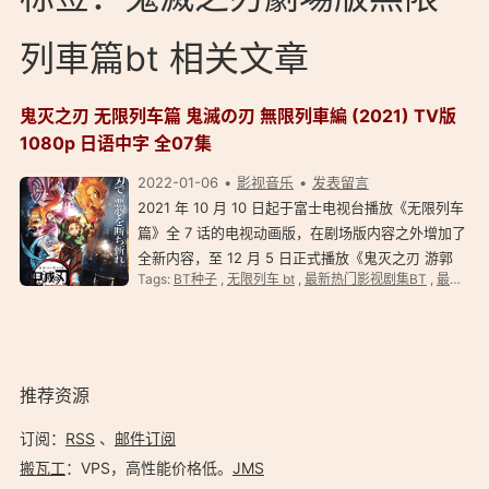
列車篇bt 相关文章
鬼灭之刃 无限列车篇 鬼滅の刃 無限列車編 (2021) TV版
1080p 日语中字 全07集
2022-01-06
影视音乐
发表留言
2021 年 10 月 10 日起于富士电视台播放《无限列车
篇》全 7 话的电视动画版，在剧场版内容之外增加了
全新内容，至 12 月 5 日正式播放《鬼灭之刃 游郭
Tags:
BT种子
,
无限列车 bt
,
最新热门影视剧集BT
,
最新电影
篇》。 7 话完后，才 S2 游郭篇。 鬼灭之刃 无限列
车篇 鬼滅の刃 無限列車編 (2021) 导演: 外崎春雄 编
剧: uf…
推荐资源
订阅：
RSS
、
邮件订阅
搬瓦工
：VPS，高性能价格低。️
JMS