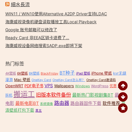
細水長流
WIN11 / WIN10使用Alternative A2DP Driver支持LDAC
海康威视录像机硬盘读取播放工具Local Playback
Google 账号邮箱可以修改了
Ready Card 非EEA区销卡退费了…
海康威视设备网络搜索SADP.exe即将下架
热门标签
BT种子
iPhone 壁纸
kvr无缝
4K壁纸
6K壁纸
8K壁纸
iPad 壁纸
BlackFriday
漫游
Mac 壁纸
OneKey Card
OneKey Card怎么样？
OneKey Card邀请码
VPS
OpenWRT
PDF电子书
Wallpapers
壁纸
WordPress
优惠
Windows
搬运工
旧版本软件备份
最新热门影视剧集BT
最新
拆机
路由器
电影
最新电影BT
路由器固件下载
软件推荐
高
系统镜像
清壁纸打包下载
黑五