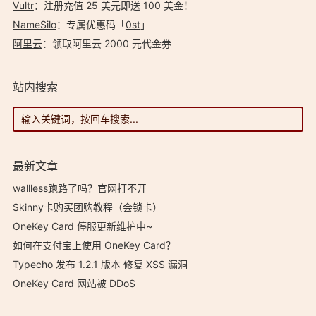
Vultr
：注册充值 25 美元即送 100 美金！
NameSilo
：专属优惠码「
0st
」
阿里云
：领取阿里云 2000 元代金券
站内搜索
最新文章
wallless跑路了吗？官网打不开
Skinny卡购买团购教程（会锁卡）
OneKey Card 停服更新维护中~
如何在支付宝上使用 OneKey Card？
Typecho 发布 1.2.1 版本 修复 XSS 漏洞
OneKey Card 网站被 DDoS