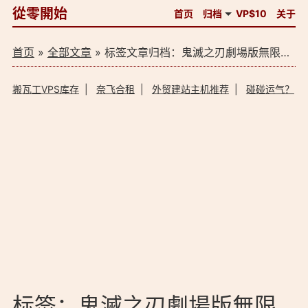
從零開始
首页
归档
VP$10
关于
首页
»
全部文章
» 标签文章归档：鬼滅之刃劇場版無限列車篇bt（1）
搬瓦工VPS库存
|
奈飞合租
|
外贸建站主机推荐
|
碰碰运气？
标签：鬼滅之刃劇場版無限