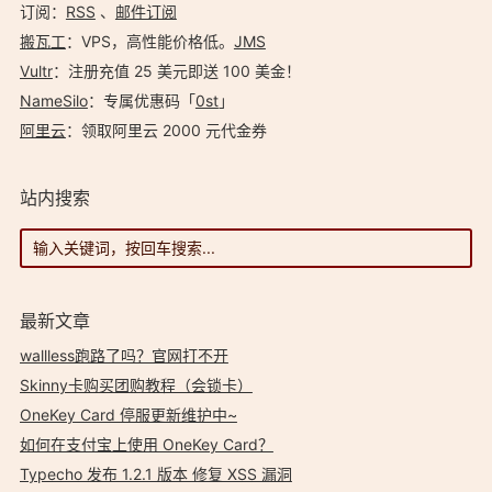
订阅：
RSS
、
邮件订阅
搬瓦工
：VPS，高性能价格低。️
JMS
Vultr
：注册充值 25 美元即送 100 美金！
NameSilo
：专属优惠码「
0st
」
阿里云
：领取阿里云 2000 元代金券
站内搜索
最新文章
wallless跑路了吗？官网打不开
Skinny卡购买团购教程（会锁卡）
OneKey Card 停服更新维护中~
如何在支付宝上使用 OneKey Card？
Typecho 发布 1.2.1 版本 修复 XSS 漏洞