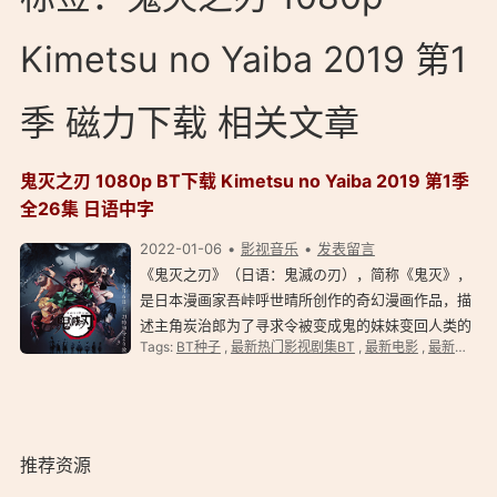
Kimetsu no Yaiba 2019 第1
季 磁力下载 相关文章
鬼灭之刃 1080p BT下载 Kimetsu no Yaiba 2019 第1季
全26集 日语中字
2022-01-06
影视音乐
发表留言
《鬼灭之刃》（日语：鬼滅の刃），简称《鬼灭》，
是日本漫画家吾峠呼世晴所创作的奇幻漫画作品，描
述主角炭治郎为了寻求令被变成鬼的妹妹变回人类的
Tags:
BT种子
,
最新热门影视剧集BT
,
最新电影
,
最新电影BT
方法，并踏上斩鬼之旅的和风刀剑奇谭。于 2016 年
2 月 15 日至 2020 年 5 月 18 日在《周刊少年
Jump》连载，全 205 话。…
推荐资源