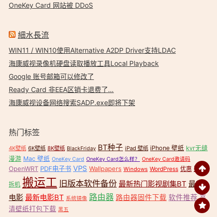
OneKey Card 网站被 DDoS
細水長流
WIN11 / WIN10使用Alternative A2DP Driver支持LDAC
海康威视录像机硬盘读取播放工具Local Playback
Google 账号邮箱可以修改了
Ready Card 非EEA区销卡退费了…
海康威视设备网络搜索SADP.exe即将下架
热门标签
BT种子
iPhone 壁纸
kvr无缝
4K壁纸
6K壁纸
8K壁纸
iPad 壁纸
BlackFriday
漫游
Mac 壁纸
OneKey Card
OneKey Card怎么样？
OneKey Card邀请码
VPS
OpenWRT
PDF电子书
Wallpapers
壁纸
WordPress
优惠
Windows
搬运工
旧版本软件备份
最新热门影视剧集BT
最新
拆机
路由器
电影
最新电影BT
路由器固件下载
软件推荐
高
系统镜像
清壁纸打包下载
黑五