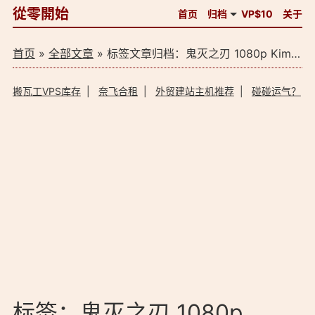
從零開始
首页
归档
VP$10
关于
首页
»
全部文章
» 标签文章归档：鬼灭之刃 1080p Kimetsu no Yaiba 2019 第1季 磁力下载（1）
搬瓦工VPS库存
|
奈飞合租
|
外贸建站主机推荐
|
碰碰运气？
标签：鬼灭之刃 1080p