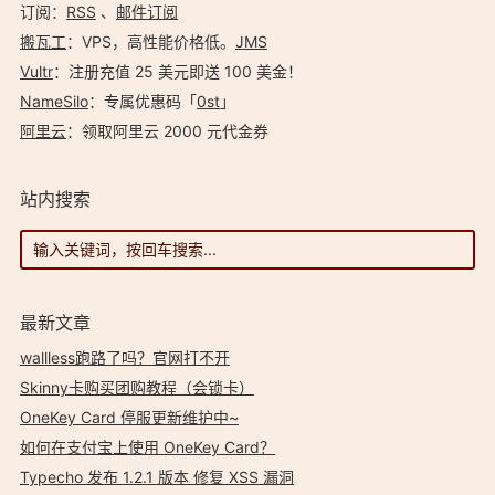
订阅：
RSS
、
邮件订阅
搬瓦工
：VPS，高性能价格低。️
JMS
Vultr
：注册充值 25 美元即送 100 美金！
NameSilo
：专属优惠码「
0st
」
阿里云
：领取阿里云 2000 元代金券
站内搜索
最新文章
wallless跑路了吗？官网打不开
Skinny卡购买团购教程（会锁卡）
OneKey Card 停服更新维护中~
如何在支付宝上使用 OneKey Card？
Typecho 发布 1.2.1 版本 修复 XSS 漏洞