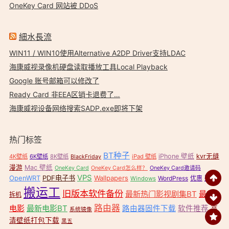
OneKey Card 网站被 DDoS
細水長流
WIN11 / WIN10使用Alternative A2DP Driver支持LDAC
海康威视录像机硬盘读取播放工具Local Playback
Google 账号邮箱可以修改了
Ready Card 非EEA区销卡退费了…
海康威视设备网络搜索SADP.exe即将下架
热门标签
BT种子
iPhone 壁纸
kvr无缝
4K壁纸
6K壁纸
8K壁纸
iPad 壁纸
BlackFriday
漫游
Mac 壁纸
OneKey Card
OneKey Card怎么样？
OneKey Card邀请码
VPS
OpenWRT
PDF电子书
Wallpapers
壁纸
WordPress
优惠
Windows
搬运工
旧版本软件备份
最新热门影视剧集BT
最新
拆机
路由器
电影
最新电影BT
路由器固件下载
软件推荐
高
系统镜像
清壁纸打包下载
黑五