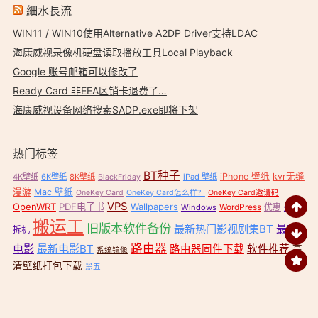
細水長流
WIN11 / WIN10使用Alternative A2DP Driver支持LDAC
海康威视录像机硬盘读取播放工具Local Playback
Google 账号邮箱可以修改了
Ready Card 非EEA区销卡退费了…
海康威视设备网络搜索SADP.exe即将下架
热门标签
BT种子
iPhone 壁纸
kvr无缝
4K壁纸
6K壁纸
8K壁纸
iPad 壁纸
BlackFriday
漫游
Mac 壁纸
OneKey Card
OneKey Card怎么样？
OneKey Card邀请码
VPS
OpenWRT
PDF电子书
Wallpapers
壁纸
WordPress
优惠
Windows
搬运工
旧版本软件备份
最新热门影视剧集BT
最新
拆机
路由器
电影
最新电影BT
路由器固件下载
软件推荐
高
系统镜像
清壁纸打包下载
黑五