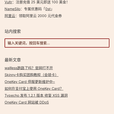
Vultr
：注册充值 25 美元即送 100 美金！
NameSilo
：专属优惠码「
0st
」
阿里云
：领取阿里云 2000 元代金券
站内搜索
最新文章
wallless跑路了吗？官网打不开
Skinny卡购买团购教程（会锁卡）
OneKey Card 停服更新维护中~
如何在支付宝上使用 OneKey Card？
Typecho 发布 1.2.1 版本 修复 XSS 漏洞
OneKey Card 网站被 DDoS