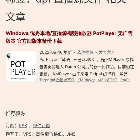
文章
Windows 优秀本地/直播源视频播放器 PotPlayer 无广告
版本 官方旧版本备份下载
2022-09-16 更新
软件推荐
发表留言
PotPlayer（韩语：팟플레이어），是 KMPlayer 原作
者姜勇囍进入 Daum 公司后的新一代作品，目前仍在
更新。 KMPlayer 由于采用 Delphi 编译有一些弊
Tags:
dpl 直播源文件
,
KMPlayer
,
M3U转TXT
,
PotPlayer
端，姜勇囍为改进播放器性能使用 VC++ 进行重新构
架。（维基百科）PotPlayer 简介 PotPlayer 官…
推荐资源
订阅：
RSS
、
邮件订阅
搬瓦工
：VPS，高性能价格低。️
JMS