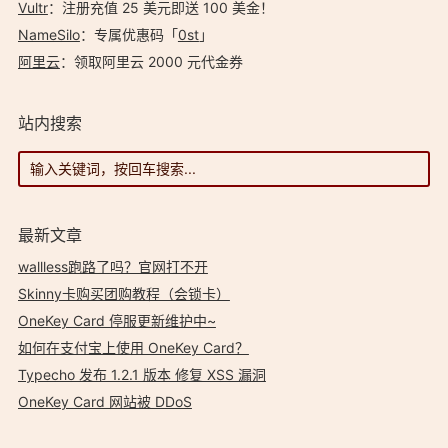
Vultr
：注册充值 25 美元即送 100 美金！
NameSilo
：专属优惠码「
0st
」
阿里云
：领取阿里云 2000 元代金券
站内搜索
最新文章
wallless跑路了吗？官网打不开
Skinny卡购买团购教程（会锁卡）
OneKey Card 停服更新维护中~
如何在支付宝上使用 OneKey Card？
Typecho 发布 1.2.1 版本 修复 XSS 漏洞
OneKey Card 网站被 DDoS