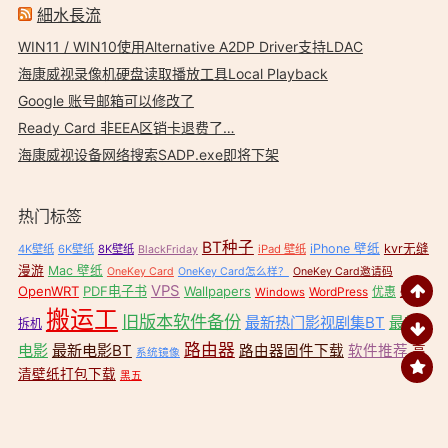
細水長流
WIN11 / WIN10使用Alternative A2DP Driver支持LDAC
海康威视录像机硬盘读取播放工具Local Playback
Google 账号邮箱可以修改了
Ready Card 非EEA区销卡退费了…
海康威视设备网络搜索SADP.exe即将下架
热门标签
BT种子
iPhone 壁纸
kvr无缝
4K壁纸
6K壁纸
8K壁纸
iPad 壁纸
BlackFriday
漫游
Mac 壁纸
OneKey Card
OneKey Card怎么样？
OneKey Card邀请码
VPS
OpenWRT
PDF电子书
Wallpapers
壁纸
WordPress
优惠
Windows
搬运工
旧版本软件备份
最新热门影视剧集BT
最新
拆机
路由器
电影
最新电影BT
路由器固件下载
软件推荐
高
系统镜像
清壁纸打包下载
黑五