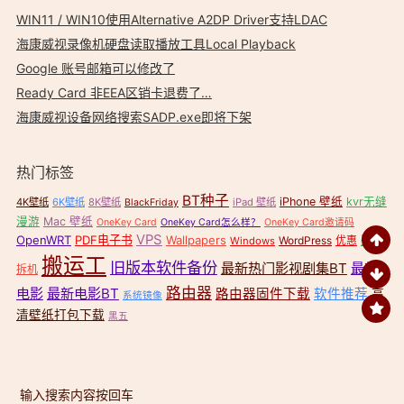
WIN11 / WIN10使用Alternative A2DP Driver支持LDAC
海康威视录像机硬盘读取播放工具Local Playback
Google 账号邮箱可以修改了
Ready Card 非EEA区销卡退费了…
海康威视设备网络搜索SADP.exe即将下架
热门标签
BT种子
iPhone 壁纸
kvr无缝
4K壁纸
6K壁纸
8K壁纸
iPad 壁纸
BlackFriday
漫游
Mac 壁纸
OneKey Card
OneKey Card怎么样？
OneKey Card邀请码
VPS
OpenWRT
PDF电子书
Wallpapers
壁纸
WordPress
优惠
Windows
搬运工
旧版本软件备份
最新热门影视剧集BT
最新
拆机
路由器
电影
最新电影BT
路由器固件下载
软件推荐
高
系统镜像
清壁纸打包下载
黑五