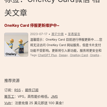
关文章
OneKey Card 停服更新维护中~
2023-07-17
其它分类
发表留言
温馨提示：OneKey Card 目前进行停服更新中……您
将无法访问 OneKey Card 网站服务，但是卡片支付
功能不受影响。更新将引入新功能，服务将更安全和
Tags:
ChatGPT Plus
,
Depay
,
OneKey Card
,
OneKey Card 常见问题
灵活。 官方公告截图： 点击查看更多 OneKey Card
评价教程、参考资料。 相关资料：https://…
推荐资源
订阅：
RSS
、
邮件订阅
搬瓦工
：VPS，高性能价格低。️
JMS
Vultr
：注册充值 25 美元即送 100 美金！