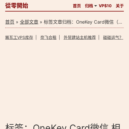
從零開始
首页
归档
VP$10
关于
首页
»
全部文章
» 标签文章归档：OneKey Card微信（1）
搬瓦工VPS库存
|
奈飞合租
|
外贸建站主机推荐
|
碰碰运气？
标签：OneKey Card微信 相