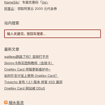
NameSilo
：专属优惠码「
0st
」
阿里云
：领取阿里云 2000 元代金券
站内搜索
最新文章
wallless跑路了吗？官网打不开
Skinny卡购买团购教程（会锁卡）
OneKey Card 停服更新维护中~
如何在支付宝上使用 OneKey Card？
Typecho 发布 1.2.1 版本 修复 XSS 漏洞
OneKey Card 网站被 DDoS
細水長流