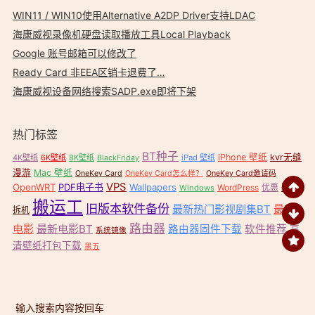
WIN11 / WIN10使用Alternative A2DP Driver支持LDAC
海康威视录像机硬盘读取播放工具Local Playback
Google 账号邮箱可以修改了
Ready Card 非EEA区销卡退费了…
海康威视设备网络搜索SADP.exe即将下架
热门标签
BT种子
iPhone 壁纸
kvr无缝
4K壁纸
6K壁纸
8K壁纸
iPad 壁纸
BlackFriday
漫游
Mac 壁纸
OneKey Card
OneKey Card怎么样？
OneKey Card邀请码
VPS
OpenWRT
PDF电子书
Wallpapers
壁纸
WordPress
优惠
Windows
搬运工
旧版本软件备份
最新热门影视剧集BT
最新
拆机
路由器
电影
最新电影BT
路由器固件下载
软件推荐
高
系统镜像
清壁纸打包下载
黑五