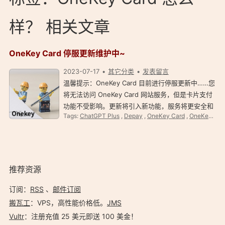
样？ 相关文章
OneKey Card 停服更新维护中~
2023-07-17
其它分类
发表留言
温馨提示：OneKey Card 目前进行停服更新中……您
将无法访问 OneKey Card 网站服务，但是卡片支付
功能不受影响。更新将引入新功能，服务将更安全和
Tags:
ChatGPT Plus
,
Depay
,
OneKey Card
,
OneKey Card 常见问题
灵活。 官方公告截图： 点击查看更多 OneKey Card
评价教程、参考资料。 相关资料：https://…
推荐资源
订阅：
RSS
、
邮件订阅
搬瓦工
：VPS，高性能价格低。️
JMS
Vultr
：注册充值 25 美元即送 100 美金！