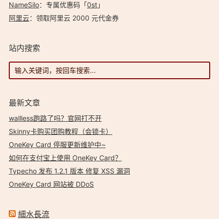
NameSilo
：专属优惠码「
0st
」
阿里云
：领取阿里云 2000 元代金券
站内搜索
最新文章
wallless跑路了吗？官网打不开
Skinny卡购买团购教程（会锁卡）
OneKey Card 停服更新维护中~
如何在支付宝上使用 OneKey Card？
Typecho 发布 1.2.1 版本 修复 XSS 漏洞
OneKey Card 网站被 DDoS
細水長流