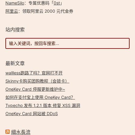
NameSilo
：专属优惠码「
0st
」
阿里云
：领取阿里云 2000 元代金券
站内搜索
最新文章
wallless跑路了吗？官网打不开
Skinny卡购买团购教程（会锁卡）
OneKey Card 停服更新维护中~
如何在支付宝上使用 OneKey Card？
Typecho 发布 1.2.1 版本 修复 XSS 漏洞
OneKey Card 网站被 DDoS
細水長流