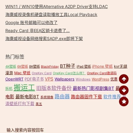
WIN11 / WIN10使用Alternative A2DP Driver支持LDAC
海康威视录像机硬盘读取播放工具Local Playback
Google 账号邮箱可以修改了
Ready Card 非EEA区销卡退费了…
海康威视设备网络搜索SADP.exe即将下架
热门标签
BT种子
iPhone 壁纸
kvr无缝
4K壁纸
6K壁纸
8K壁纸
iPad 壁纸
BlackFriday
漫游
Mac 壁纸
OneKey Card
OneKey Card怎么样？
OneKey Card邀请码
VPS
OpenWRT
PDF电子书
Wallpapers
壁纸
WordPress
优惠
Windows
搬运工
旧版本软件备份
最新热门影视剧集BT
最新
拆机
路由器
电影
最新电影BT
路由器固件下载
软件推荐
高
系统镜像
清壁纸打包下载
黑五