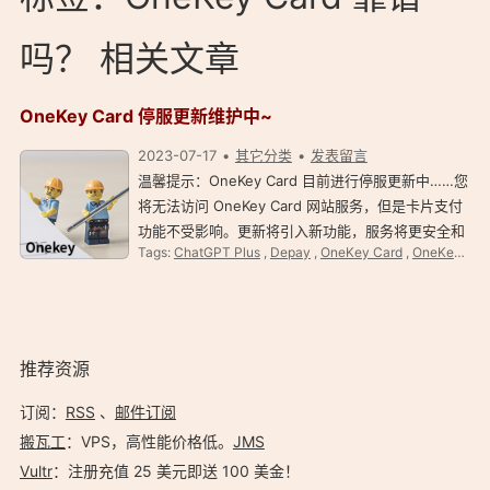
吗？ 相关文章
OneKey Card 停服更新维护中~
2023-07-17
其它分类
发表留言
温馨提示：OneKey Card 目前进行停服更新中……您
将无法访问 OneKey Card 网站服务，但是卡片支付
功能不受影响。更新将引入新功能，服务将更安全和
Tags:
ChatGPT Plus
,
Depay
,
OneKey Card
,
OneKey Card 常见问题
灵活。 官方公告截图： 点击查看更多 OneKey Card
评价教程、参考资料。 相关资料：https://…
推荐资源
订阅：
RSS
、
邮件订阅
搬瓦工
：VPS，高性能价格低。️
JMS
Vultr
：注册充值 25 美元即送 100 美金！