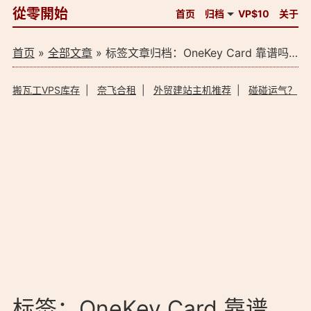
從零開始
首页
归档
VP$10
关于
首页
»
全部文章
» 标签文章归档：OneKey Card 靠谱吗？（1）
搬瓦工VPS库存
|
奈飞合租
|
外贸建站主机推荐
|
碰碰运气？
标签：OneKey Card 靠谱