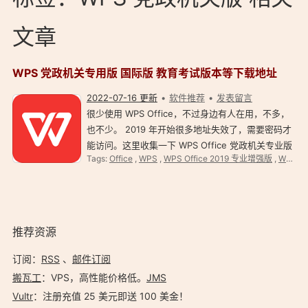
文章
WPS 党政机关专用版 国际版 教育考试版本等下载地址
2022-07-16 更新
软件推荐
发表留言
很少使用 WPS Office，不过身边有人在用，不多，
也不少。 2019 年开始很多地址失效了，需要密码才
能访问。这里收集一下 WPS Office 党政机关专业版
Tags:
Office
,
WPS
,
WPS Office 2019 专业增强版
,
WPS 党政机关版
官方/备用下载地址，不定期更新。（免责申明：以下
链接搜索整理自互联网，由金山公司授权给相应政
府…
推荐资源
订阅：
RSS
、
邮件订阅
搬瓦工
：VPS，高性能价格低。️
JMS
Vultr
：注册充值 25 美元即送 100 美金！