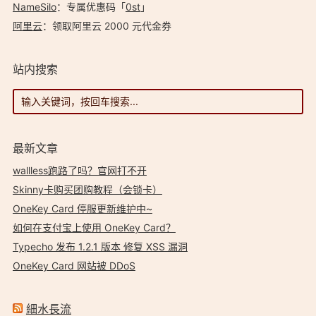
NameSilo
：专属优惠码「
0st
」
阿里云
：领取阿里云 2000 元代金券
站内搜索
最新文章
wallless跑路了吗？官网打不开
Skinny卡购买团购教程（会锁卡）
OneKey Card 停服更新维护中~
如何在支付宝上使用 OneKey Card？
Typecho 发布 1.2.1 版本 修复 XSS 漏洞
OneKey Card 网站被 DDoS
細水長流