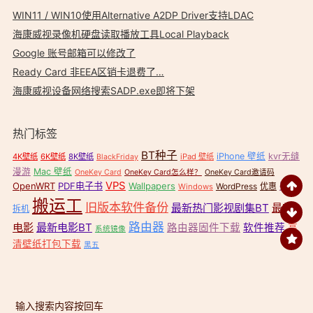
WIN11 / WIN10使用Alternative A2DP Driver支持LDAC
海康威视录像机硬盘读取播放工具Local Playback
Google 账号邮箱可以修改了
Ready Card 非EEA区销卡退费了…
海康威视设备网络搜索SADP.exe即将下架
热门标签
BT种子
iPhone 壁纸
kvr无缝
4K壁纸
6K壁纸
8K壁纸
iPad 壁纸
BlackFriday
漫游
Mac 壁纸
OneKey Card
OneKey Card怎么样？
OneKey Card邀请码
VPS
OpenWRT
PDF电子书
Wallpapers
壁纸
WordPress
优惠
Windows
搬运工
旧版本软件备份
最新热门影视剧集BT
最新
拆机
路由器
电影
最新电影BT
路由器固件下载
软件推荐
高
系统镜像
清壁纸打包下载
黑五