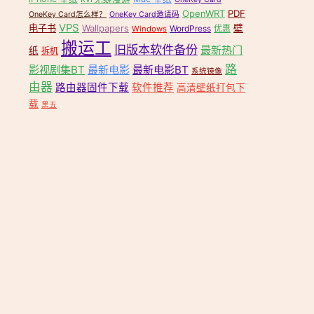
OpenWRT
PDF
OneKey Card怎么样？
OneKey Card邀请码
VPS
电子书
Wallpapers
壁
WordPress
优惠
Windows
搬运工
旧版本软件备份
最新热门
纸
拆机
路
影视剧集BT
最新电影
最新电影BT
系统镜像
由器
路由器固件下载
软件推荐
高清壁纸打包下
载
黑五