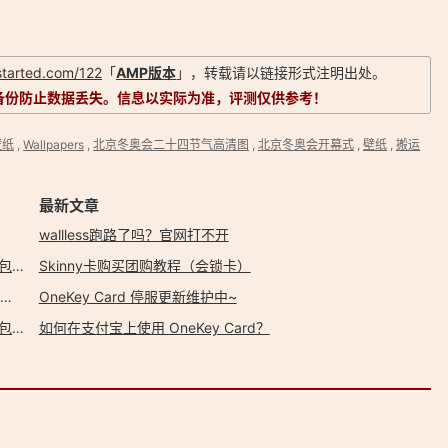
ostarted.com/122
「
AMP版本
」，转载请以链接形式注明出处。
备份防止数据丢失。信息以实际为准，评测仅供参考！
壁纸
,
Wallpapers
,
北京冬奥会二十四节气高清图
,
北京冬奥会开幕式
,
壁纸
,
搬运
最新文章
wallless跑路了吗？官网打不开
2022年05月微软 Bing 必应壁纸图片 共31张 4K UHD 打包下载
Skinny卡购买团购教程（会锁卡）
2022年04月微软 Bing 必应壁纸图片 共30张 4K UHD 打包下载
OneKey Card 停服更新维护中~
2022年03月微软 Bing 必应壁纸图片 共31张 4K UHD 打包下载
如何在支付宝上使用 OneKey Card？