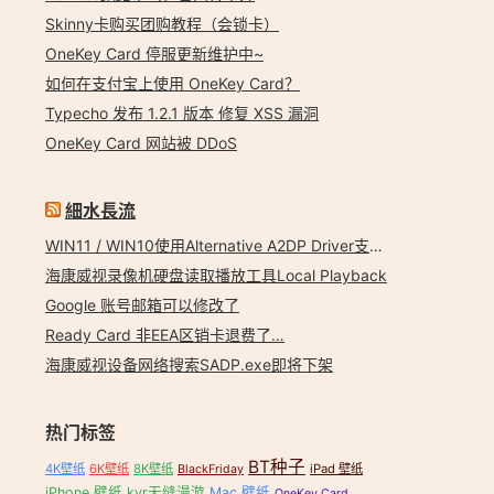
Skinny卡购买团购教程（会锁卡）
OneKey Card 停服更新维护中~
如何在支付宝上使用 OneKey Card？
Typecho 发布 1.2.1 版本 修复 XSS 漏洞
OneKey Card 网站被 DDoS
細水長流
WIN11 / WIN10使用Alternative A2DP Driver支持LDAC
海康威视录像机硬盘读取播放工具Local Playback
Google 账号邮箱可以修改了
Ready Card 非EEA区销卡退费了…
海康威视设备网络搜索SADP.exe即将下架
热门标签
BT种子
4K壁纸
6K壁纸
8K壁纸
iPad 壁纸
BlackFriday
iPhone 壁纸
kvr无缝漫游
Mac 壁纸
OneKey Card