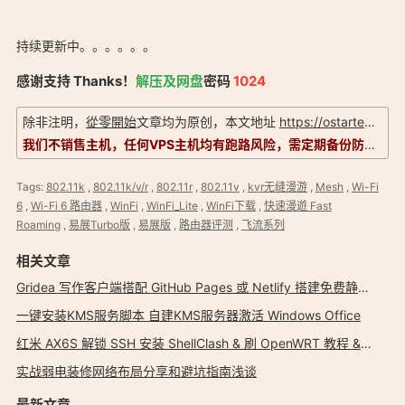
持续更新中。。。。。。
感谢支持 Thanks！
解压及网盘
密码
1024
除非注明，
從零開始
文章均为原创，本文地址
https://ostarted.com/153
我们不销售主机，任何VPS主机均有跑路风险，需定期备份防止数据丢失。信息以实际为准，评测仅供参考！
Tags:
802.11k
,
802.11k/v/r
,
802.11r
,
802.11v
,
kvr无缝漫游
,
Mesh
,
Wi-Fi
6
,
Wi-Fi 6 路由器
,
WinFi
,
WinFi_Lite
,
WinFi下载
,
快速漫遊 Fast
Roaming
,
易展Turbo版
,
易展版
,
路由器评测
,
飞流系列
相关文章
Gridea 写作客户端搭配 GitHub Pages 或 Netlify 搭建免费静态博客
一键安装KMS服务脚本 自建KMS服务器激活 Windows Office
红米 AX6S 解锁 SSH 安装 ShellClash & 刷 OpenWRT 教程 & 固件下载
实战弱电装修网络布局分享和避坑指南浅谈
最新文章