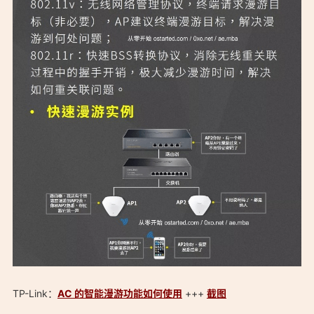
「支持 kvr 协议（802.11r/k/v）快速漫游 802.11kvr 无缝漫游无
TP-Link：
AC 的智能漫游功能如何使用
+++
截图
线路由器 查询列表：https://ostarted.com/153」