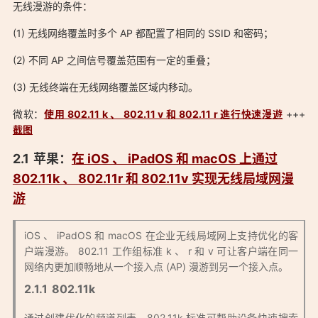
无线漫游的条件：
(1) 无线网络覆盖时多个 AP 都配置了相同的 SSID 和密码；
「支持 kvr 协议（802.11r/k/v）快速漫游 802.11kvr 无缝漫游无
(2) 不同 AP 之间信号覆盖范围有一定的重叠；
线路由器 查询列表：https://ostarted.com/153」
(3) 无线终端在无线网络覆盖区域内移动。
微软：
使用 802.11 k 、 802.11 v 和 802.11 r 進行快速漫遊
+++
截图
苹果：
在 iOS 、 iPadOS 和 macOS 上通过
802.11k 、 802.11r 和 802.11v 实现无线局域网漫
游
iOS 、 iPadOS 和 macOS 在企业无线局域网上支持优化的客
户端漫游。 802.11 工作组标准 k 、 r 和 v 可让客户端在同一
网络内更加顺畅地从一个接入点 (AP) 漫游到另一个接入点。
802.11k
通过创建优化的频道列表，802.11k 标准可帮助设备快速搜索