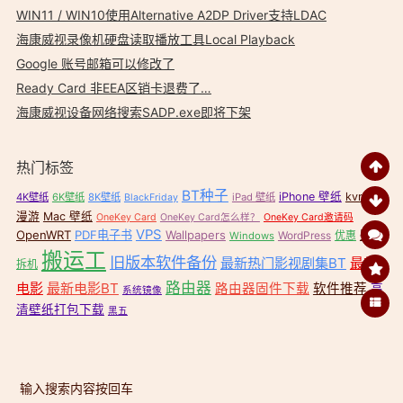
WIN11 / WIN10使用Alternative A2DP Driver支持LDAC
海康威视录像机硬盘读取播放工具Local Playback
Google 账号邮箱可以修改了
Ready Card 非EEA区销卡退费了…
海康威视设备网络搜索SADP.exe即将下架
热门标签
BT种子
iPhone 壁纸
kvr无缝
4K壁纸
6K壁纸
8K壁纸
iPad 壁纸
BlackFriday
漫游
Mac 壁纸
OneKey Card
OneKey Card怎么样？
OneKey Card邀请码
VPS
OpenWRT
PDF电子书
Wallpapers
壁纸
WordPress
优惠
Windows
搬运工
旧版本软件备份
最新热门影视剧集BT
最新
拆机
路由器
电影
最新电影BT
路由器固件下载
软件推荐
高
系统镜像
清壁纸打包下载
黑五