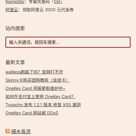
NameSilo
：专属优惠码「
0st
」
阿里云
：领取阿里云 2000 元代金券
站内搜索
最新文章
wallless跑路了吗？官网打不开
Skinny卡购买团购教程（会锁卡）
OneKey Card 停服更新维护中~
如何在支付宝上使用 OneKey Card？
Typecho 发布 1.2.1 版本 修复 XSS 漏洞
OneKey Card 网站被 DDoS
細水長流