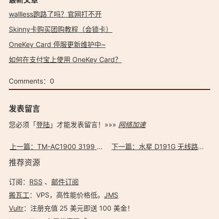
wallless跑路了吗？官网打不开
Skinny卡购买团购教程（会锁卡）
OneKey Card 停服更新维护中~
如何在支付宝上使用 OneKey Card？
Comments：
0
发表留言
您必须「
登陆
」才能发表留言！»»»
网络加速
上一篇：TM-AC1900 3199 版本固件刷回 AC68U 支持 AiMesh 及AC68U最新固件下载
下一篇：水星 D191G 无线路由器如何设置 AP 模式？
推荐资源
订阅：
RSS
、
邮件订阅
搬瓦工
：VPS，高性能价格低。️
JMS
Vultr
：注册充值 25 美元即送 100 美金！