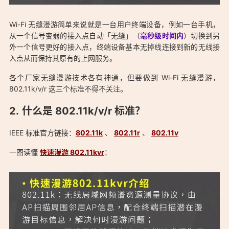
Wi-Fi 无缝漫游简单来说就是一台用户终端设备，例如一台手机，
从一个信号变弱的接入点自动「无缝」（
毫秒级时间内
）切换到另
外一个信号更好的接入点，终端设备基本无掉线连接到新的无线接
入点从而保持其原有的上网服务。
各个厂家无缝漫游技术各有神通，但要做到 Wi-Fi 无缝漫游，
802.11k/v/r 这三个标准不得不关注。
「支持 kvr 协议（802.11r/k/v）快速漫游 802.11kvr 无缝漫游无
什么是 802.11k/v/r 标准？
线路由器 查询列表：https://ostarted.com/153」
IEEE 标准官方链接：
802.11k
、
802.11r
、
802.11v
一图读懂
快速漫游 802.11kvr
：