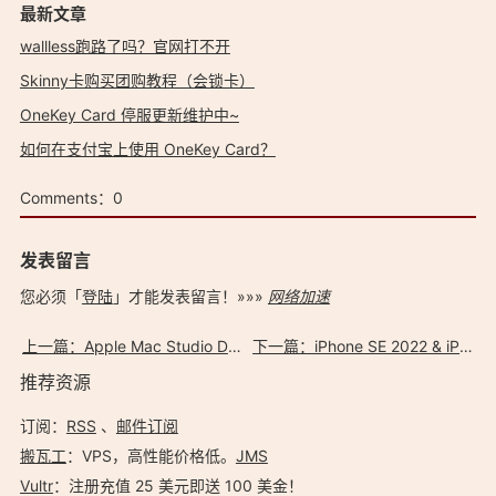
最新文章
wallless跑路了吗？官网打不开
Skinny卡购买团购教程（会锁卡）
OneKey Card 停服更新维护中~
如何在支付宝上使用 OneKey Card？
Comments：
0
发表留言
您必须「
登陆
」才能发表留言！»»»
网络加速
上一篇：Apple Mac Studio Display 5K 高清壁纸下载
下一篇：iPhone SE 2022 & iPad Air 2022 高清壁纸下载
推荐资源
订阅：
RSS
、
邮件订阅
搬瓦工
：VPS，高性能价格低。️
JMS
Vultr
：注册充值 25 美元即送 100 美金！