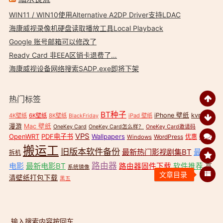
WIN11 / WIN10使用Alternative A2DP Driver支持LDAC
海康威视录像机硬盘读取播放工具Local Playback
Google 账号邮箱可以修改了
Ready Card 非EEA区销卡退费了…
海康威视设备网络搜索SADP.exe即将下架
热门标签
BT种子
iPhone 壁纸
kvr无缝
4K壁纸
6K壁纸
8K壁纸
iPad 壁纸
BlackFriday
漫游
Mac 壁纸
OneKey Card
OneKey Card怎么样？
OneKey Card邀请码
VPS
OpenWRT
PDF电子书
Wallpapers
壁纸
WordPress
优惠
Windows
搬运工
旧版本软件备份
最新热门影视剧集BT
最新
拆机
路由器
电影
最新电影BT
路由器固件下载
软件推荐
高
系统镜像
文章目录
清壁纸打包下载
黑五