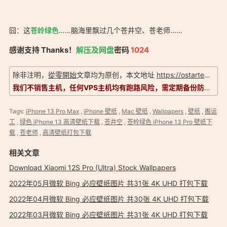
囧：这
苍岭绿色
……脑海里飘过几个苍井空、苍老师……
「苍岭绿色 iPhone 13 Pro 和绿色 iPhone 13 高清壁纸下载：
感谢支持 Thanks！
解压及网盘
密码
1024
https://ostarted.com/186」
除非注明，
從零開始
文章均为原创，本文地址
https://ostarted.com/186
我们不销售主机，任何VPS主机均有跑路风险，需定期备份防止数据丢失。信息以实际为准，评测仅供参考！
Tags:
iPhone 13 Pro Max
,
iPhone 壁纸
,
Mac 壁纸
,
Wallpapers
,
壁纸
,
搬运
工
,
绿色 iPhone 13 高清壁纸下载
,
苍井空
,
苍岭绿色 iPhone 13 Pro 壁纸下
载
,
苍老师
,
高清壁纸打包下载
相关文章
Download Xiaomi 12S Pro (Ultra) Stock Wallpapers
2022年05月微软 Bing 必应壁纸图片 共31张 4K UHD 打包下载
2022年04月微软 Bing 必应壁纸图片 共30张 4K UHD 打包下载
2022年03月微软 Bing 必应壁纸图片 共31张 4K UHD 打包下载