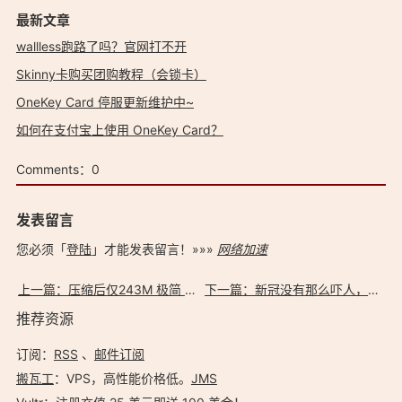
最新文章
wallless跑路了吗？官网打不开
Skinny卡购买团购教程（会锁卡）
OneKey Card 停服更新维护中~
如何在支付宝上使用 OneKey Card？
Comments：
0
发表留言
您必须「
登陆
」才能发表留言！»»»
网络加速
上一篇：压缩后仅243M 极简 超级纯净版 Windows 7 x86 系统镜像下载
下一篇：新冠没有那么吓人，但是仗很难打~
推荐资源
订阅：
RSS
、
邮件订阅
搬瓦工
：VPS，高性能价格低。️
JMS