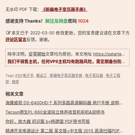
无水印 PDF 下载：
《新编电子变压器手册》
「《新编电子变压器手册》2007年6月出版 无水印PDF：
感谢支持 Thanks！
解压及网盘
密码
1024
https://ostarted.com/223」
本文已于 2022-03-30 修改更新，您的宝贵建议请在文章下方
评论区留言
反馈，谢谢。
除非注明，
從零開始
文章均为原创，本文地址
https://ostarted.com/223
我们不销售主机，任何VPS主机均有跑路风险，需定期备份防止数据丢失。信息以实际为准，评测仅供参考！
Tags:
PDF电子书
,
搬运工
,
新编电子变压器手册
,
电子变压器
,
电子工程
师
,
维修
相关文章
海康威视 DS-6400HD-T 系列多路高清解码器 用户手册 说明书 问题解答
Tecsun德生PL-660全波段立体声收音机拆机&说明书
你好，放大器 初识篇 by杨建国 PDF带书签版
精通开关电源设计 第二版 英文版+中文版 2015 高清扫描PDF 带书签