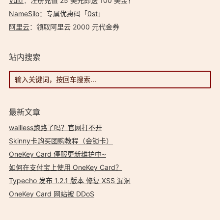
Vultr
：注册充值 25 美元即送 100 美金！
NameSilo
：专属优惠码「
0st
」
阿里云
：领取阿里云 2000 元代金券
站内搜索
最新文章
wallless跑路了吗？官网打不开
Skinny卡购买团购教程（会锁卡）
OneKey Card 停服更新维护中~
如何在支付宝上使用 OneKey Card？
Typecho 发布 1.2.1 版本 修复 XSS 漏洞
OneKey Card 网站被 DDoS