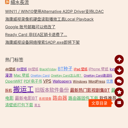
細水長流
WIN11 / WIN10使用Alternative A2DP Driver支持LDAC
海康威视录像机硬盘读取播放工具Local Playback
Google 账号邮箱可以修改了
Ready Card 非EEA区销卡退费了…
海康威视设备网络搜索SADP.exe即将下架
热门标签
BT种子
iPhone 壁纸
kvr无缝
4K壁纸
6K壁纸
8K壁纸
iPad 壁纸
BlackFriday
漫游
Mac 壁纸
OneKey Card
OneKey Card怎么样？
OneKey Card邀请码
VPS
OpenWRT
PDF电子书
Wallpapers
壁纸
WordPress
优惠
Windows
搬运工
旧版本软件备份
最新热门影视剧集BT
最新
拆机
路由器
电影
最新电影BT
路由器固件下载
软件推荐
高
系统镜像
清壁纸打包下载
黑五