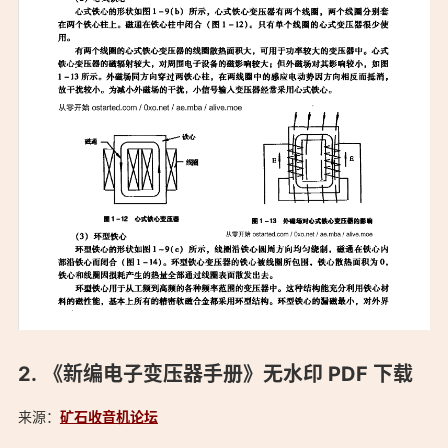
「《新编电子变压器手册》2007年6月出版 无水印PDF：
《新编电子变压器手册》无水印 PDF 下载
https://ostarted.com/223」
来源：
矿石收音机论坛