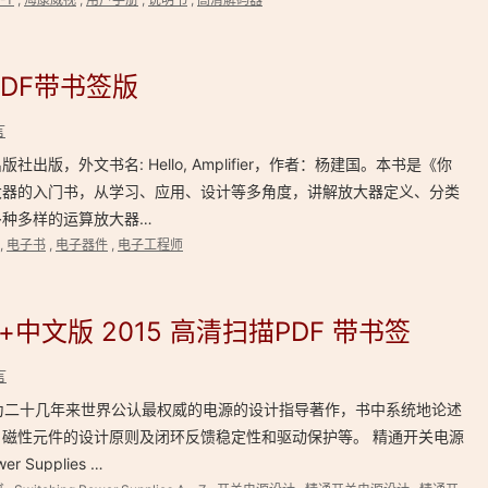
PDF带书签版
言
出版，外文书名: Hello, Amplifier，作者：杨建国。本书是《你
大器的入门书，从学习、应用、设计等多角度，讲解放大器定义、分类
多种多样的运算放大器…
,
电子书
,
电子器件
,
电子工程师
中文版 2015 高清扫描PDF 带书签
言
）为二十几年来世界公认最权威的电源的设计指导著作，书中系统地论述
磁性元件的设计原则及闭环反馈稳定性和驱动保护等。 精通开关电源
r Supplies …