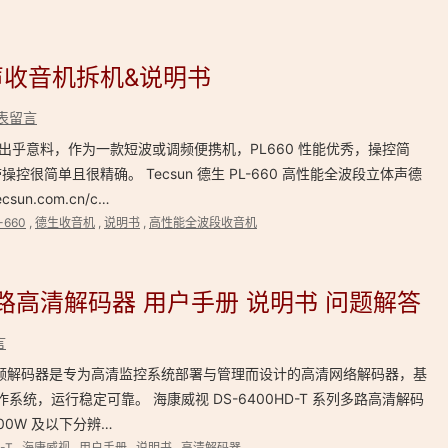
体声收音机拆机&说明书
表留言
接收性能出乎意料，作为一款短波或调频便携机，PL660 性能优秀，操控简
很简单且很精确。 Tecsun 德生 PL-660 高性能全波段立体声德
sun.com.cn/c…
-660
,
德生收音机
,
说明书
,
高性能全波段收音机
列多路高清解码器 用户手册 说明书 问题解答
言
系列视音频解码器是专为高清监控系统部署与管理而设计的高清网络解码器，基
ux 操作系统，运行稳定可靠。 海康威视 DS-6400HD-T 系列多路高清解码
 800W 及以下分辨…
-T
,
海康威视
,
用户手册
,
说明书
,
高清解码器