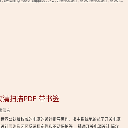
书
,
Switching Power Supplies A - Z
,
开关电源设计
,
精通开关电源设计
,
精通开关电源设计（第2版）
高清扫描PDF 带书签
表留言
来世界公认最权威的电源的设计指导著作，书中系统地论述了开关电源
设计原则及闭环反馈稳定性和驱动保护等。 精通开关电源设计 简介