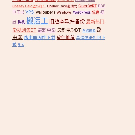
OpenWRT
PDF
OneKey Card怎么样？
OneKey Card邀请码
VPS
电子书
Wallpapers
壁
WordPress
优惠
Windows
搬运工
旧版本软件备份
最新热门
纸
拆机
路
影视剧集BT
最新电影
最新电影BT
系统镜像
由器
路由器固件下载
软件推荐
高清壁纸打包下
载
黑五