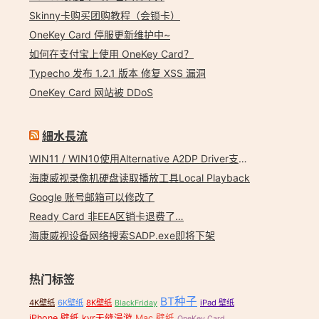
Skinny卡购买团购教程（会锁卡）
OneKey Card 停服更新维护中~
如何在支付宝上使用 OneKey Card？
Typecho 发布 1.2.1 版本 修复 XSS 漏洞
OneKey Card 网站被 DDoS
細水長流
WIN11 / WIN10使用Alternative A2DP Driver支持LDAC
海康威视录像机硬盘读取播放工具Local Playback
Google 账号邮箱可以修改了
Ready Card 非EEA区销卡退费了…
海康威视设备网络搜索SADP.exe即将下架
热门标签
BT种子
4K壁纸
6K壁纸
8K壁纸
iPad 壁纸
BlackFriday
iPhone 壁纸
kvr无缝漫游
Mac 壁纸
OneKey Card