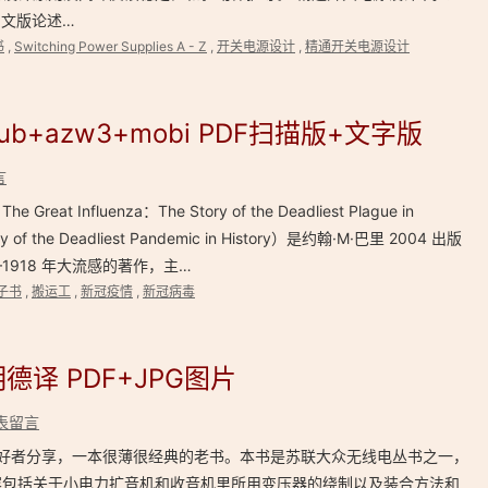
 Z 中文版论述…
书
,
Switching Power Supplies A - Z
,
开关电源设计
,
精通开关电源设计
+azw3+mobi PDF扫描版+文字版
言
Influenza：The Story of the Deadliest Plague in
 of the Deadliest Pandemic in History）是约翰·M·巴里 2004 出版
918 年大流感的著作，主…
子书
,
搬运工
,
新冠疫情
,
新冠病毒
德译 PDF+JPG图片
表留言
爱好者分享，一本很薄很经典的老书。本书是苏联大众无线电丛书之一，
容包括关于小电力扩音机和收音机里所用变压器的绕制以及装合方法和