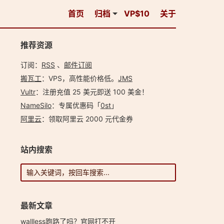
首页
归档
VP$10
关于
推荐资源
订阅：
RSS
、
邮件订阅
搬瓦工
：VPS，高性能价格低。️
JMS
Vultr
：注册充值 25 美元即送 100 美金！
NameSilo
：专属优惠码「
0st
」
阿里云
：领取阿里云 2000 元代金券
站内搜索
最新文章
wallless跑路了吗？官网打不开