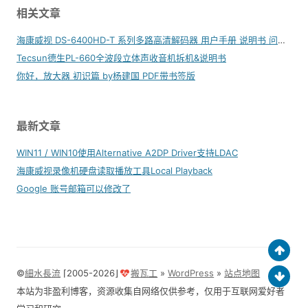
相关文章
海康威视 DS-6400HD-T 系列多路高清解码器 用户手册 说明书 问题解答
Tecsun德生PL-660全波段立体声收音机拆机&说明书
你好，放大器 初识篇 by杨建国 PDF带书签版
最新文章
WIN11 / WIN10使用Alternative A2DP Driver支持LDAC
海康威视录像机硬盘读取播放工具Local Playback
Google 账号邮箱可以修改了
©
細水長流
⌈2005-2026⌋
搬瓦工
»
WordPress
»
站点地图
本站为非盈利博客，资源收集自网络仅供参考，仅用于互联网爱好者