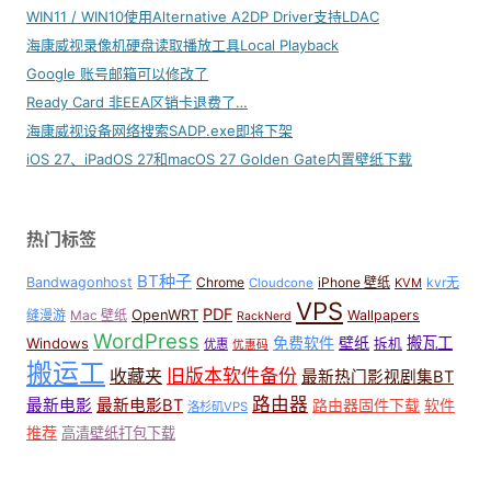
WIN11 / WIN10使用Alternative A2DP Driver支持LDAC
海康威视录像机硬盘读取播放工具Local Playback
Google 账号邮箱可以修改了
Ready Card 非EEA区销卡退费了…
海康威视设备网络搜索SADP.exe即将下架
iOS 27、iPadOS 27和macOS 27 Golden Gate内置壁纸下载
热门标签
BT种子
Bandwagonhost
Chrome
iPhone 壁纸
kvr无
Cloudcone
KVM
VPS
PDF
OpenWRT
缝漫游
Mac 壁纸
Wallpapers
RackNerd
WordPress
免费软件
壁纸
搬瓦工
Windows
拆机
优惠
优惠码
搬运工
收藏夹
旧版本软件备份
最新热门影视剧集BT
路由器
最新电影
最新电影BT
路由器固件下载
软件
洛杉矶VPS
推荐
高清壁纸打包下载