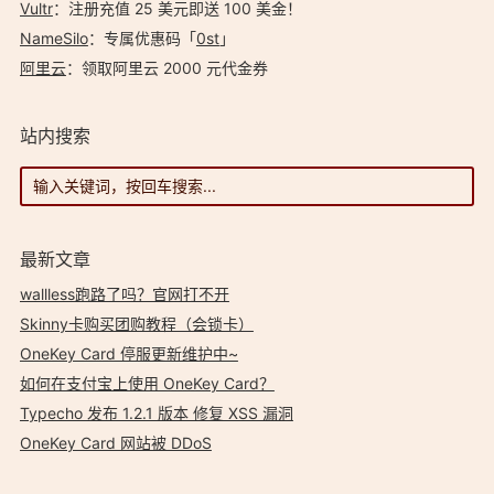
Vultr
：注册充值 25 美元即送 100 美金！
NameSilo
：专属优惠码「
0st
」
阿里云
：领取阿里云 2000 元代金券
站内搜索
最新文章
wallless跑路了吗？官网打不开
Skinny卡购买团购教程（会锁卡）
OneKey Card 停服更新维护中~
如何在支付宝上使用 OneKey Card？
Typecho 发布 1.2.1 版本 修复 XSS 漏洞
OneKey Card 网站被 DDoS