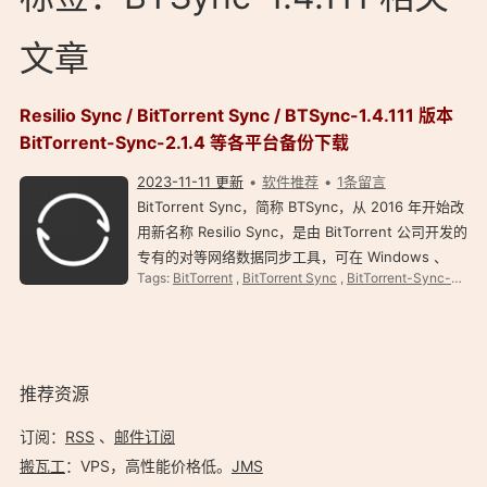
文章
Resilio Sync / BitTorrent Sync / BTSync-1.4.111 版本
BitTorrent-Sync-2.1.4 等各平台备份下载
2023-11-11 更新
软件推荐
1条留言
BitTorrent Sync，简称 BTSync，从 2016 年开始改
用新名称 Resilio Sync，是由 BitTorrent 公司开发的
专有的对等网络数据同步工具，可在 Windows 、
Tags:
BitTorrent
,
BitTorrent Sync
,
BitTorrent-Sync-2.0.128
OS X 、 Linux 、 Android 、 iOS 和 FreeBSD 上使
用。 Resilio Sync 可在局域网、互联网上通过安全
的、分布式的 P…
推荐资源
订阅：
RSS
、
邮件订阅
搬瓦工
：VPS，高性能价格低。️
JMS