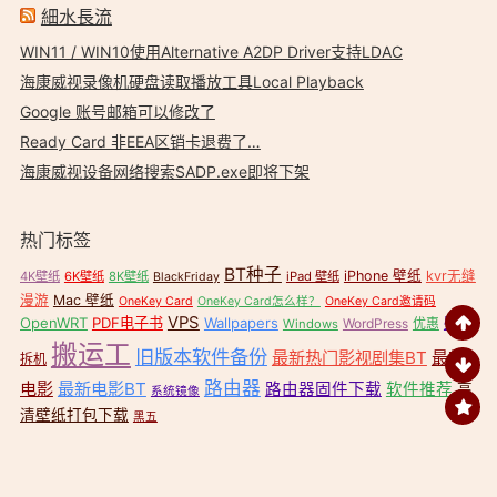
細水長流
WIN11 / WIN10使用Alternative A2DP Driver支持LDAC
海康威视录像机硬盘读取播放工具Local Playback
Google 账号邮箱可以修改了
Ready Card 非EEA区销卡退费了…
海康威视设备网络搜索SADP.exe即将下架
热门标签
BT种子
iPhone 壁纸
kvr无缝
4K壁纸
6K壁纸
8K壁纸
iPad 壁纸
BlackFriday
漫游
Mac 壁纸
OneKey Card
OneKey Card怎么样？
OneKey Card邀请码
VPS
OpenWRT
PDF电子书
Wallpapers
壁纸
WordPress
优惠
Windows
搬运工
旧版本软件备份
最新热门影视剧集BT
最新
拆机
路由器
电影
最新电影BT
路由器固件下载
软件推荐
高
系统镜像
清壁纸打包下载
黑五