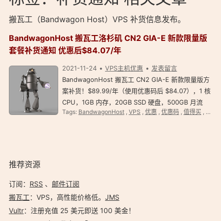
搬瓦工（Bandwagon Host）VPS 补货信息发布。
BandwagonHost 搬瓦工洛杉矶 CN2 GIA-E 新款限量版
套餐补货通知 优惠后$84.07/年
2021-11-24
VPS主机优惠
发表留言
BandwagonHost 搬瓦工 CN2 GIA-E 新款限量版方
案补货！$89.99/年（使用优惠码后 $84.07），1 核
CPU，1GB 内存，20GB SSD 硬盘，500GB 月流
Tags:
BandwagonHost
,
VPS
,
优惠
,
优惠码
,
值得买
,
搬瓦
量，1Gbps 带宽，可使用 DC6 CN2 GIA-E 、 DC9
CN2 GIA 、日本软银等机房，点击直达优惠购买。
BandwagonHost 搬瓦…
推荐资源
订阅：
RSS
、
邮件订阅
搬瓦工
：VPS，高性能价格低。️
JMS
Vultr
：注册充值 25 美元即送 100 美金！