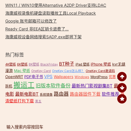
WIN11 / WIN10使用Alternative A2DP Driver支持LDAC
海康威视录像机硬盘读取播放工具Local Playback
Google 账号邮箱可以修改了
Ready Card 非EEA区销卡退费了…
海康威视设备网络搜索SADP.exe即将下架
热门标签
BT种子
iPhone 壁纸
kvr无缝
4K壁纸
6K壁纸
8K壁纸
iPad 壁纸
BlackFriday
漫游
Mac 壁纸
OneKey Card
OneKey Card怎么样？
OneKey Card邀请码
VPS
OpenWRT
PDF电子书
Wallpapers
壁纸
WordPress
优惠
Windows
搬运工
旧版本软件备份
最新热门影视剧集BT
最新
拆机
路由器
电影
最新电影BT
路由器固件下载
软件推荐
高
系统镜像
清壁纸打包下载
黑五