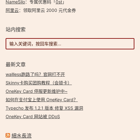
NameSilo
：专属优惠码「
0st
」
阿里云
：领取阿里云 2000 元代金券
站内搜索
最新文章
wallless跑路了吗？官网打不开
Skinny卡购买团购教程（会锁卡）
OneKey Card 停服更新维护中~
如何在支付宝上使用 OneKey Card？
Typecho 发布 1.2.1 版本 修复 XSS 漏洞
OneKey Card 网站被 DDoS
細水長流