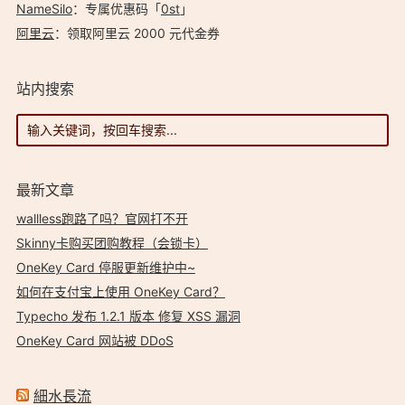
NameSilo
：专属优惠码「
0st
」
阿里云
：领取阿里云 2000 元代金券
站内搜索
最新文章
wallless跑路了吗？官网打不开
Skinny卡购买团购教程（会锁卡）
OneKey Card 停服更新维护中~
如何在支付宝上使用 OneKey Card？
Typecho 发布 1.2.1 版本 修复 XSS 漏洞
OneKey Card 网站被 DDoS
細水長流