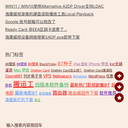
WIN11 / WIN10使用Alternative A2DP Driver支持LDAC
海康威视录像机硬盘读取播放工具Local Playback
Google 账号邮箱可以修改了
Ready Card 非EEA区销卡退费了…
海康威视设备网络搜索SADP.exe即将下架
热门标签
BT种子
iPhone 壁纸
kvr无缝
4K壁纸
6K壁纸
8K壁纸
iPad 壁纸
BlackFriday
漫游
Mac 壁纸
OneKey Card
OneKey Card怎么样？
OneKey Card邀请码
VPS
OpenWRT
PDF电子书
Wallpapers
壁纸
WordPress
优惠
Windows
搬运工
旧版本软件备份
最新热门影视剧集BT
最新
拆机
路由器
电影
最新电影BT
路由器固件下载
软件推荐
高
系统镜像
清壁纸打包下载
黑五