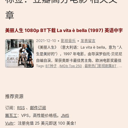
章
美丽人生 1080p BT下载 La vita è bella (1997) 英语中字
2021-12-10
影视音乐
发表留言
《美丽人生》（意大利语：La vita è bella，意为 “人
生是美好的”），1997 年电影，由导演罗伯托·贝尼尼
自编自演，荣获奥斯卡最佳男主角、欧洲电影奖最佳
Tags:
BT种子
,
IMDb Top 250
,
最新热门影视剧集BT
,
最新
影片及多个国际大奖。 美丽人生 La vita è bella
(1997) 简介 电影讲述意大利一对犹太父子被…
推荐资源
订阅：
RSS
、
邮件订阅
搬瓦工
：VPS，高性能价格低。️
JMS
Vultr
：注册充值 25 美元即送 100 美金！