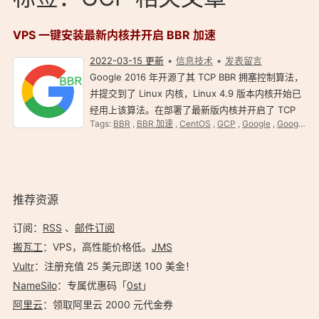
VPS 一键安装最新内核并开启 BBR 加速
2022-03-15 更新
信息技术
发表留言
Google 2016 年开源了其 TCP BBR 拥塞控制算法，
并提交到了 Linux 内核，Linux 4.9 版本内核开始已
经用上该算法。在部署了最新版内核并开启了 TCP
Tags:
BBR
,
BBR 加速
,
CentOS
,
GCP
,
Google
,
Google Cloud Platform
BBR VPS 上，网速甚至可以提升好几个数量级。
2022 年了，BBR 加速是标配了吧。 一键 BBR 脚本
适用环境 …
推荐资源
订阅：
RSS
、
邮件订阅
搬瓦工
：VPS，高性能价格低。️
JMS
Vultr
：注册充值 25 美元即送 100 美金！
NameSilo
：专属优惠码「
0st
」
阿里云
：领取阿里云 2000 元代金券