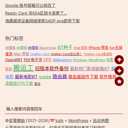
Google 账号邮箱可以修改了
Ready Card 非EEA区销卡退费了…
海康威视设备网络搜索SADP.exe即将下架
热门标签
BT种子
iPhone 壁纸
kvr无缝
4K壁纸
6K壁纸
8K壁纸
iPad 壁纸
BlackFriday
漫游
Mac 壁纸
OneKey Card
OneKey Card怎么样？
OneKey Card邀请码
VPS
OpenWRT
PDF电子书
Wallpapers
壁纸
WordPress
优惠
Windows
搬运工
旧版本软件备份
最新热门影视剧集BT
最新
拆机
路由器
电影
最新电影BT
路由器固件下载
软件推荐
高
系统镜像
清壁纸打包下载
黑五
©
從零開始
⌈2021-2026⌋
Vultr
»
WordPress
»
站点地图
从零开始
为非盈利站点，仅用于互联网爱好者学习和研究。