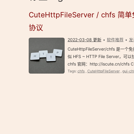
CuteHttpFileServer / chf
协议
2022-03-08 更新
软件推荐
发
CuteHttpFileServer/ch
似 HFS ~ HTTP File Server，可
chfs 官网：http://iscute.cn/chfs 
Tags:
chfs
,
CuteHttpFileServer
,
gui-ch