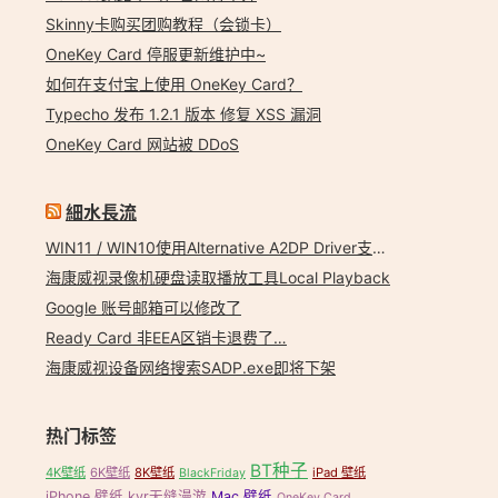
Skinny卡购买团购教程（会锁卡）
OneKey Card 停服更新维护中~
如何在支付宝上使用 OneKey Card？
Typecho 发布 1.2.1 版本 修复 XSS 漏洞
OneKey Card 网站被 DDoS
細水長流
WIN11 / WIN10使用Alternative A2DP Driver支持LDAC
海康威视录像机硬盘读取播放工具Local Playback
Google 账号邮箱可以修改了
Ready Card 非EEA区销卡退费了…
海康威视设备网络搜索SADP.exe即将下架
热门标签
BT种子
4K壁纸
6K壁纸
8K壁纸
iPad 壁纸
BlackFriday
iPhone 壁纸
kvr无缝漫游
Mac 壁纸
OneKey Card