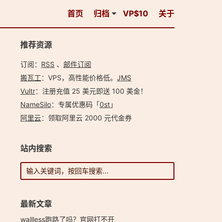
首页
归档
VP$10
关于
推荐资源
订阅：
RSS
、
邮件订阅
搬瓦工
：VPS，高性能价格低。️
JMS
Vultr
：注册充值 25 美元即送 100 美金！
NameSilo
：专属优惠码「
0st
」
阿里云
：领取阿里云 2000 元代金券
站内搜索
最新文章
wallless跑路了吗？官网打不开