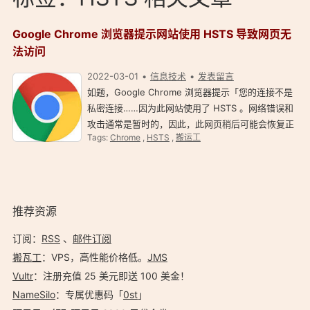
Google Chrome 浏览器提示网站使用 HSTS 导致网页无
法访问
2022-03-01
信息技术
发表留言
如题，Google Chrome 浏览器提示「您的连接不是
私密连接……因为此网站使用了 HSTS 。网络错误和
攻击通常是暂时的，因此，此网页稍后可能会恢复正
Tags:
Chrome
,
HSTS
,
搬运工
常……」怎么解决？ 解决办法：在谷歌浏览器中直接
输入：chrome://net-internals/#hsts 在 Delete
domai…
推荐资源
订阅：
RSS
、
邮件订阅
搬瓦工
：VPS，高性能价格低。️
JMS
Vultr
：注册充值 25 美元即送 100 美金！
NameSilo
：专属优惠码「
0st
」