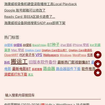
海康威视录像机硬盘读取播放工具Local Playback
Google 账号邮箱可以修改了
Ready Card 非EEA区销卡退费了…
海康威视设备网络搜索SADP.exe即将下架
热门标签
BT种子
iPhone 壁纸
kvr无缝
4K壁纸
6K壁纸
8K壁纸
iPad 壁纸
BlackFriday
漫游
Mac 壁纸
OneKey Card
OneKey Card怎么样？
OneKey Card邀请码
VPS
OpenWRT
PDF电子书
Wallpapers
壁纸
WordPress
优惠
Windows
搬运工
旧版本软件备份
最新热门影视剧集BT
最新
拆机
路由器
电影
最新电影BT
路由器固件下载
软件推荐
高
系统镜像
清壁纸打包下载
黑五
©
從零開始
⌈2021-2026⌋
Vultr
»
WordPress
»
站点地图