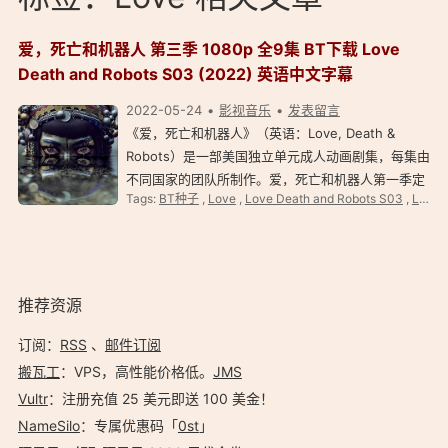
爱，死亡和机器人 第三季 1080p 全9集 BT下载 Love
Death and Robots S03 (2022) 英语中文字幕
2022-05-24
影视音乐
发表留言
《爱，死亡和机器人》（英语：Love, Death &
Robots）是一部美国独立单元成人动画剧集，每集由
不同国家的团队所制作。爱，死亡和机器人第一季定
Tags:
BT种子
,
Love
,
Love Death and Robots S03
,
Love，Death & Robots
于 2019 年 3 月 15 日在奈飞首播，共 18 集，爱，
死亡和机器人第二季于 2021 年 5 月 14 日释出，第
三季于 2022 年 5 月 20 日释出…
推荐资源
订阅：
RSS
、
邮件订阅
搬瓦工
：VPS，高性能价格低。️
JMS
Vultr
：注册充值 25 美元即送 100 美金！
NameSilo
：专属优惠码「
0st
」