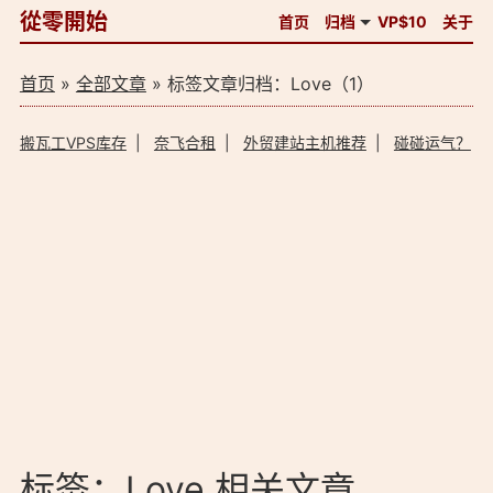
從零開始
首页
归档
VP$10
关于
首页
»
全部文章
» 标签文章归档：Love（1）
搬瓦工VPS库存
|
奈飞合租
|
外贸建站主机推荐
|
碰碰运气？
标签：Love 相关文章