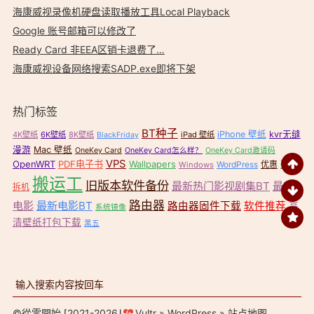
海康威视录像机硬盘读取播放工具Local Playback
Google 账号邮箱可以修改了
Ready Card 非EEA区销卡退费了…
海康威视设备网络搜索SADP.exe即将下架
热门标签
BT种子
iPhone 壁纸
kvr无缝
4K壁纸
6K壁纸
8K壁纸
iPad 壁纸
BlackFriday
漫游
Mac 壁纸
OneKey Card
OneKey Card怎么样？
OneKey Card邀请码
VPS
OpenWRT
PDF电子书
Wallpapers
壁纸
WordPress
优惠
Windows
搬运工
旧版本软件备份
最新热门影视剧集BT
最新
拆机
路由器
电影
最新电影BT
路由器固件下载
软件推荐
高
系统镜像
清壁纸打包下载
黑五
©
從零開始
⌈2021-2026⌋
Vultr
»
WordPress
»
站点地图