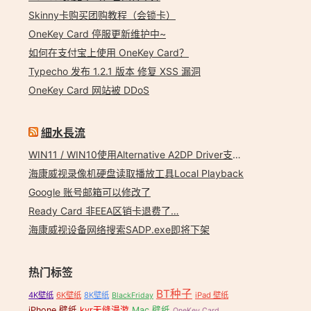
Skinny卡购买团购教程（会锁卡）
OneKey Card 停服更新维护中~
如何在支付宝上使用 OneKey Card？
Typecho 发布 1.2.1 版本 修复 XSS 漏洞
OneKey Card 网站被 DDoS
細水長流
,
红米路由器
,
路由器
,
路由器固件下载
,
路由器设置
WIN11 / WIN10使用Alternative A2DP Driver支持LDAC
海康威视录像机硬盘读取播放工具Local Playback
Google 账号邮箱可以修改了
Ready Card 非EEA区销卡退费了…
海康威视设备网络搜索SADP.exe即将下架
热门标签
BT种子
4K壁纸
6K壁纸
8K壁纸
iPad 壁纸
BlackFriday
iPhone 壁纸
kvr无缝漫游
Mac 壁纸
OneKey Card