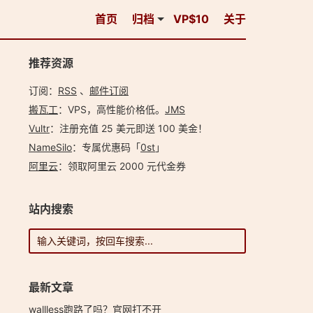
首页
归档
VP$10
关于
推荐资源
订阅：
RSS
、
邮件订阅
搬瓦工
：VPS，高性能价格低。️
JMS
Vultr
：注册充值 25 美元即送 100 美金！
NameSilo
：专属优惠码「
0st
」
阿里云
：领取阿里云 2000 元代金券
站内搜索
最新文章
wallless跑路了吗？官网打不开