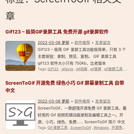
章
Gif123 – 极简GIF录屏工具 免费开源 gif录屏软件
2022-03-08 更新
软件推荐
发表留言
Gif123 – 极简 GIF 录屏工具功能极简单，只有 3 个
主要按钮：录制、预览、复制。 GIF 录屏工具
gif123 软件大小只有 750Kb，比老版本
Tags:
Gif123
,
gifsicle
,
gif动画
,
gif录屏
,
gif录屏工具
,
Scre
ScreenToGif 也要小，使用新的 aardio 语言开发 (开
发环境仅 6. 5MB) 。 Gif123 – 极简 GIF 录屏工具
ScreenToGif 开源免费 绿色小巧 Gif 屏幕录制工具 自带
简介 Gif123 – 极…
中文
2022-03-08 更新
软件推荐
发表留言
ScreenToGif，一款超强开源免费 Gif 录屏工具，最
好用的 Gif 视频剪辑动画录制及编辑工具之一。开
源，小巧，绿色，免费…… ScreenToGif 简介 中文
Tags:
Gif 录屏工具
,
ScreenToGif
,
Windows
,
开源免费
,
绿
官网：https://www.screentogif.com/?l=zh_cn