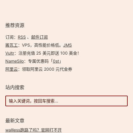
ScreenToGif 是一个 GIF 动态屏幕摄像头录制软件，
…
推荐资源
订阅：
RSS
、
邮件订阅
搬瓦工
：VPS，高性能价格低。️
JMS
Vultr
：注册充值 25 美元即送 100 美金！
NameSilo
：专属优惠码「
0st
」
阿里云
：领取阿里云 2000 元代金券
站内搜索
最新文章
wallless跑路了吗？官网打不开