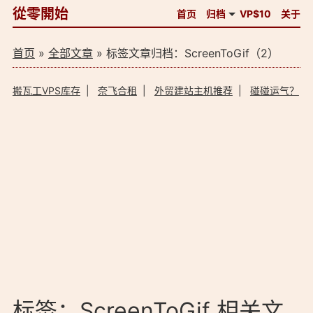
從零開始
首页
归档
VP$10
关于
首页
»
全部文章
» 标签文章归档：ScreenToGif（2）
搬瓦工VPS库存
|
奈飞合租
|
外贸建站主机推荐
|
碰碰运气？
标签：ScreenToGif 相关文