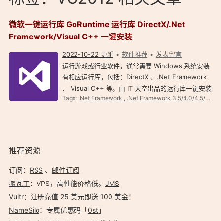
微软一键运行库 GoRuntime 运行库 DirectX/.Net
Framework/Visual C++ 一键安装
2022-10-22 更新
软件推荐
发表留言
运行游戏或行业软件，通常需要 Windows 系统安装
有相应运行库，包括：DirectX 、.Net Framework
、 Visual C++ 等。由 IT 天空出品的运行库一键安装
Tags:
.Net Framework
,
.Net Framework 3.5/4.0/4.5/4.6/4.7
包 GoRuntime，适用于 32 位和 64 位 Win 7-10 系
统，可以一键安装 DirectX 9.0c 、.Net Framework
3.5/4.0/4.5/4.6/4…
推荐资源
订阅：
RSS
、
邮件订阅
搬瓦工
：VPS，高性能价格低。️
JMS
Vultr
：注册充值 25 美元即送 100 美金！
NameSilo
：专属优惠码「
0st
」