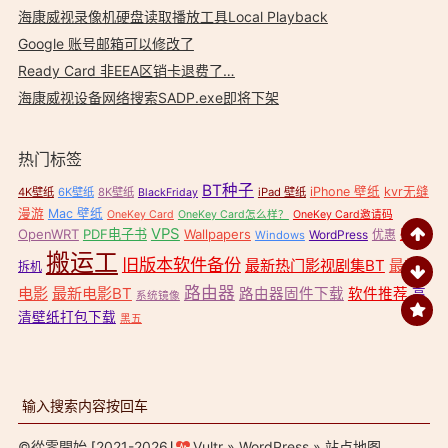
海康威视录像机硬盘读取播放工具Local Playback
Google 账号邮箱可以修改了
Ready Card 非EEA区销卡退费了…
海康威视设备网络搜索SADP.exe即将下架
热门标签
BT种子
iPhone 壁纸
kvr无缝
4K壁纸
6K壁纸
8K壁纸
iPad 壁纸
BlackFriday
漫游
Mac 壁纸
OneKey Card
OneKey Card怎么样？
OneKey Card邀请码
VPS
OpenWRT
PDF电子书
Wallpapers
壁纸
WordPress
优惠
Windows
搬运工
旧版本软件备份
最新热门影视剧集BT
最新
拆机
路由器
电影
最新电影BT
路由器固件下载
软件推荐
高
系统镜像
清壁纸打包下载
黑五
©
從零開始
⌈2021-2026⌋
Vultr
»
WordPress
»
站点地图