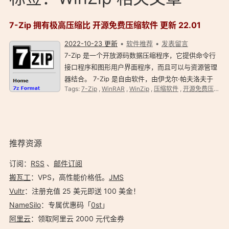
7-Zip 拥有极高压缩比 开源免费压缩软件 更新 22.01
2022-10-23 更新
软件推荐
发表留言
7-Zip 是一个开放源码数据压缩程序，它提供命令行
接口程序和图形用户界面程序，而且可以与资源管理
器结合。 7-Zip 是自由软件，由伊戈尔·帕夫洛夫于
Tags:
7-Zip
,
WinRAR
,
WinZip
,
压缩软件
,
开源免费压缩软件
1999 年开始发展，并把主体在 GNU LGPL 下发布；
加密部分，使用高级加密标准（AES）的代码，使用
BSD 许可证发…
推荐资源
订阅：
RSS
、
邮件订阅
搬瓦工
：VPS，高性能价格低。️
JMS
Vultr
：注册充值 25 美元即送 100 美金！
NameSilo
：专属优惠码「
0st
」
阿里云
：领取阿里云 2000 元代金券