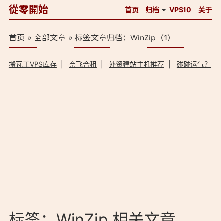
從零開始
首页
归档
VP$10
关于
首页
»
全部文章
» 标签文章归档：WinZip（1）
搬瓦工VPS库存
|
奈飞合租
|
外贸建站主机推荐
|
碰碰运气？
标签：WinZip 相关文章