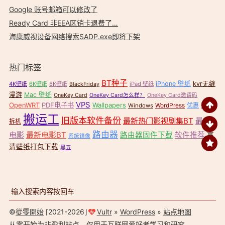
Google 账号邮箱可以修改了
Ready Card 非EEA区销卡退费了…
海康威视设备网络搜索SADP.exe即将下架
热门标签
BT种子
iPhone 壁纸
kvr无缝
4K壁纸
6K壁纸
8K壁纸
iPad 壁纸
BlackFriday
漫游
Mac 壁纸
OneKey Card
OneKey Card怎么样？
OneKey Card邀请码
VPS
OpenWRT
PDF电子书
Wallpapers
壁纸
WordPress
优惠
Windows
搬运工
旧版本软件备份
最新热门影视剧集BT
最新
拆机
路由器
电影
最新电影BT
路由器固件下载
软件推荐
高
系统镜像
清壁纸打包下载
黑五
©
從零開始
⌈2021-2026⌋
Vultr
»
WordPress
»
站点地图
从零开始
为非盈利站点，仅用于互联网爱好者学习和研究。