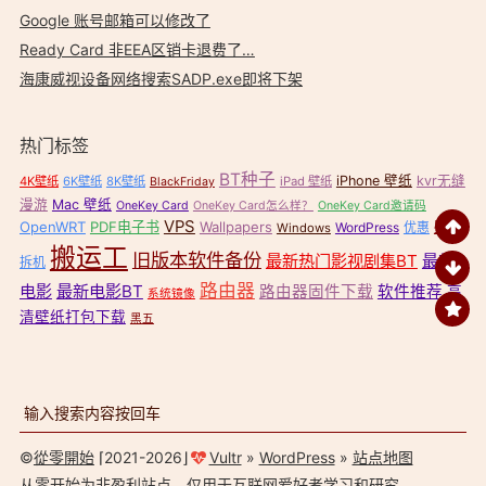
Google 账号邮箱可以修改了
Ready Card 非EEA区销卡退费了…
海康威视设备网络搜索SADP.exe即将下架
热门标签
BT种子
iPhone 壁纸
kvr无缝
4K壁纸
6K壁纸
8K壁纸
iPad 壁纸
BlackFriday
漫游
Mac 壁纸
OneKey Card
OneKey Card怎么样？
OneKey Card邀请码
VPS
OpenWRT
PDF电子书
Wallpapers
壁纸
WordPress
优惠
Windows
搬运工
旧版本软件备份
最新热门影视剧集BT
最新
拆机
路由器
电影
最新电影BT
路由器固件下载
软件推荐
高
系统镜像
清壁纸打包下载
黑五
©
從零開始
⌈2021-2026⌋
Vultr
»
WordPress
»
站点地图
从零开始
为非盈利站点，仅用于互联网爱好者学习和研究。