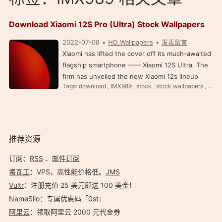
Download Xiaomi 12S Pro (Ultra) Stock Wallpapers
2022-07-08
HD_Wallpapers
发表留言
Xiaomi has lifted the cover off its much-awaited
flagship smartphone —— Xiaomi 12S Ultra. The
firm has unveiled the new Xiaomi 12s lineup
Tags:
download
,
IMX989
,
stock
,
stock wallpapers
,
Wall
yesterday in mainland China. The lineup
includes the vanilla Xiaomi 12S, 12S Pro, and the
Xiaomi 12…
推荐资源
订阅：
RSS
、
邮件订阅
搬瓦工
：VPS，高性能价格低。️
JMS
Vultr
：注册充值 25 美元即送 100 美金！
NameSilo
：专属优惠码「
0st
」
阿里云
：领取阿里云 2000 元代金券